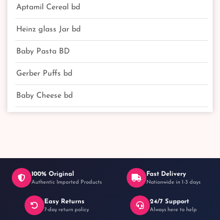
Aptamil Cereal bd
Heinz glass Jar bd
Baby Pasta BD
Gerber Puffs bd
Baby Cheese bd
100% Original
Fast Delivery
Authentic Imported Products
Nationwide in 1-3 days
Easy Returns
24/7 Support
7-day return policy
Always here to help