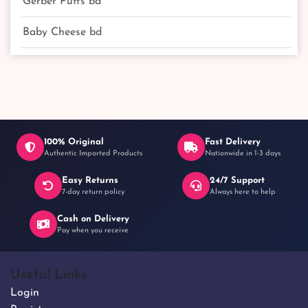
Gerber Puffs bd
Baby Cheese bd
100% Original
Fast Delivery
Authentic Imported Products
Nationwide in 1-3 days
Easy Returns
24/7 Support
7-day return policy
Always here to help
Cash on Delivery
Pay when you receive
Useful Links
Login