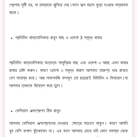
প্রেশার সৃষ্টি হয়, যা চামড়াকে ঝুলিয়ে দেয়।ফলে অল্প বয়সে বুড়ো হওয়ার সম্ভাবনা
থাকে।
প্রতিদিন খাদ্যতালিকায় রাখুন মাছ ও ওমেগা 3 সমৃদ্ধ খাবার
প্রতিদিন খাদ্যতালিকায় অন্তত্য সামুদ্রিক মাছ এবং ওমেগা ৩ আছে এমন খাবার
রাখার চেষ্টা করুন। কারণ ওমেগা ৩ সমৃদ্ধ খারাপ আপনাত তারুণ্য ধরে রাখতে
বেশ সাহায্য করে। আর শাকসবজি ফলমূল তো রয়েছেই ভিটামিন ও মিনারেল।যা
আপনার ত্বককে রিফ্রেশ করে তুলে।
ফেসিয়াল এক্সপ্রেশন ঠিক রাখুন
আপনার ফেসিয়াল এক্সপ্রেশনের দেওয়ার ক্ষেত্রে সচেতন থাকুন। কারণ আপনি
খুব বেশি কপাল কুঁচকাবেন না। এর ফলে আপনার চোখে যদি কোন সমস্যা থেকে