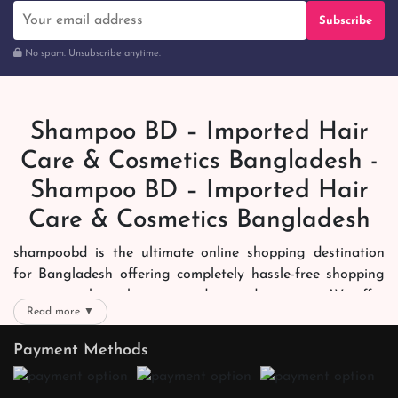
Subscribe
No spam. Unsubscribe anytime.
Shampoo BD – Imported Hair
Care & Cosmetics Bangladesh -
Shampoo BD – Imported Hair
Care & Cosmetics Bangladesh
shampoobd is the ultimate online shopping destination
for Bangladesh offering completely hassle-free shopping
experience through secure and trusted gateways. We offer
Read more ▼
you trendy and reliable shopping with all your preferred
brands and more. Now shopping is easier, quicker and
Payment Methods
always joyous. We help you mark the exact choice here.
We offer our customers with memorable online shopping