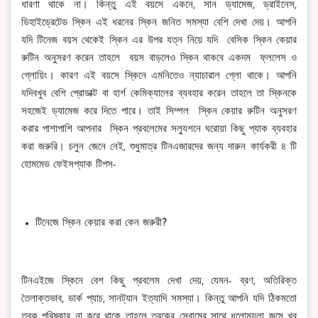
ধারণা থাকে না। কিন্তু এই বয়সে একনে, সান ড্যামেজ, ড্রাইনেস,
ডিহাইড্রেটেড স্কিন এই ধরনের স্কিন জনিত সমস্যা বেশি দেখা দেয়। আপনি
যদি টিনেজ বয়স থেকেই স্কিন এর উপর যত্ন নিয়ে যদি বেসিক স্কিন কেয়ার
রুটিন অনুসরণ করেন তাহলে বয়স বাড়লেও স্কিন থাকবে একদম ফ্ললেস ও
গ্লোয়িং। কারণ এই বয়সে স্কিনে এমনিতেও ন্যাচারাল গ্লো থাকে। আপনি
যদিবখুব বেশি প্রোডাক্ট বা হার্শ কেমিক্যালের ব্যবহার করেন তাহলে তা স্কিনকে
সহজেই ড্যামেজ করে দিতে পারে। তাই সিম্পল স্কিন কেয়ার রুটিন অনুসরণ
করার পাশাপাশি আপনার স্কিন প্রবলেমের সল্যুশনে ঘরোয়া কিছু প্যাক ব্যবহার
করা জরুরি। চলুন জেনে নেই, শুধুমাত্র টিনএজারদের জন্য দারুন কার্যকরী ৪ টি
হোমমেড ফেইসপ্যাক টিপস-
টিনেজে স্কিন কেয়ার করা কেন জরুরী?
টিনএইজে স্কিনে বেশ কিছু প্রবলেম দেখা দেয়, যেমন- ব্রণ, অতিরিক্ত
তৈলাক্তভাব, ডার্ক প্যাচ, সানট্যান ইত্যাদি সমস্যা। কিন্তু আপনি যদি ঠিকমতো
ত্বক পরিষ্কার না করে থাকে তাহলে ত্বকের সেবামের সাথে ধুলোময়লা জমে খুব