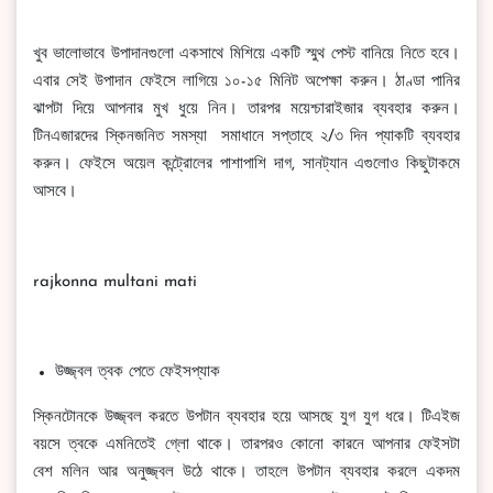
খুব ভালোভাবে উপাদানগুলো একসাথে মিশিয়ে একটি স্মুথ পেস্ট বানিয়ে নিতে হবে।
এবার সেই উপাদান ফেইসে লাগিয়ে ১০-১৫ মিনিট অপেক্ষা করুন। ঠাণ্ডা পানির
ঝাপটা দিয়ে আপনার মুখ ধুয়ে নিন। তারপর ময়েশ্চারাইজার ব্যবহার করুন।
টিনএজারদের স্কিনজনিত সমস্যা সমাধানে সপ্তাহে ২/৩ দিন প্যাকটি ব্যবহার
করুন। ফেইসে অয়েল কন্ট্রোলের পাশাপাশি দাগ, সানট্যান এগুলোও কিছুটাকমে
আসবে।
rajkonna multani mati
উজ্জ্বল ত্বক পেতে ফেইসপ্যাক
স্কিনটোনকে উজ্জ্বল করতে উপটান ব্যবহার হয়ে আসছে যুগ যুগ ধরে। টিএইজ
বয়সে ত্বকে এমনিতেই গ্লো থাকে। তারপরও কোনো কারনে আপনার ফেইসটা
বেশ মলিন আর অনুজ্জ্বল উঠে থাকে। তাহলে উপটান ব্যবহার করলে একদম