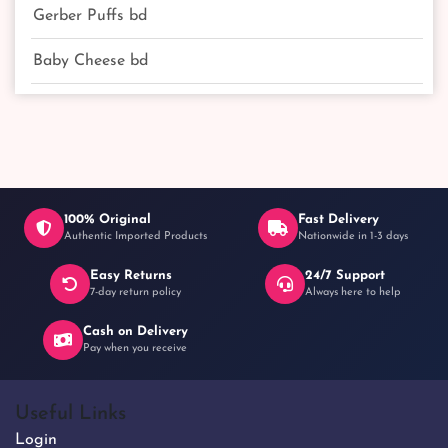
Gerber Puffs bd
Baby Cheese bd
100% Original
Fast Delivery
Authentic Imported Products
Nationwide in 1-3 days
Easy Returns
24/7 Support
7-day return policy
Always here to help
Cash on Delivery
Pay when you receive
Useful Links
Login