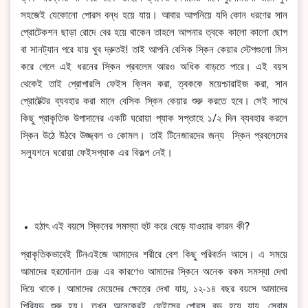
সহজেই যেকোনো পোরস বন্ধ হয়ে যায়। আবার আপনিয়ে যদি কোন ধরণের সান
প্রোটেকশন ছাড়া রোদে বের হয়ে থাকেন তাহলে আপনার ত্বকে কালো কালো ছোপ
বা সানট্যান পরে যায় খুব দ্রুতই! তাই আপনি বেসিক স্কিন কেয়ার স্টেপগুলো মিস
করে গেলে এই ধরনের স্কিন প্রবলেম আরও অধিক বাড়তে পারে। এই বয়স
থেকেই তাই প্রোপারলি ফেইস ক্লিন করা, ত্বককে ময়েশ্চারাইজ করা, সান
প্রোটেক্টর ব্যবহার করা মানে বেসিক স্কিন কেয়ার শুরু করতে হবে। সেই সাথে
কিছু প্রাকৃতিক উপাদানের একটি ঘরোয়া প্যাক সপ্তাহে ১/২ দিন ব্যবহার করলে
স্কিন উঠে উঠবে উজ্জ্বল ও কোমল। তাই টিনেজারদের জন্য স্কিন প্রবলেমের
সল্যুশনে ঘরোয়া ফেইসপ্যাক এর বিকল্প নেই।
হঠাৎ এই বয়সে স্কিনের সমস্যা হুট করে বেড়ে যাওয়ার কারন কী?
প্রাকৃতিকভাবেই টিনএইজে আমাদের শরীরে বেশ কিছু পরিবর্তন আসে। এ সময়ে
আমাদের হরমোনাল চেঞ্জ এর কারণেও আমাদের স্কিনে অনেক রকম সমস্যা দেখা
দিয়ে থাকে। আমাদের মেয়েদের ক্ষেত্রে দেখা যায়, ১২-১৪ বছর বয়সে আমাদের
পিরিয়ড শুরু হয়। তখন অনেকেরই ফেইসের পোরস বড় হয়ে যায়, সেবাম