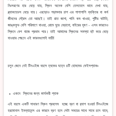
নিঃসরণের হার বেড়ে যায়, স্কিন অনেক বেশি তেলতেলে ভাবে দেখা যায়,
ব্ল্যাকহেডস বেড়ে যায়। এছাড়াও পড়াশুনার চাপ এর পাশাপাশি ব্যক্তির বা কর্ম
জীবনের স্ট্রেস তো আছেই। তাই রাত জাগা, পানি কম খাওয়া, পুষ্টির ঘাটতি,
জাঙ্কফুড বেশি পরিমাণে খাওয়া, রোদে ঘুরে বেড়ানো, বাইরের দূষণ - এসব কারনেও
স্কিনে বেশ বাজে প্রভাব পরে। তাই আমাদের স্কিনের সমস্যা হুট করে বেড়ে
যাওয়ার পেছনে এই কারনগুলোই দায়ী!
চলুন জেনে নেই টিনএইজ বয়সে ত্বকের যত্নে ৪টি হোমমেড ফেইসপ্যাকঃ
একনে স্কিনের জন্য কার্যকরী প্যাক
এই বয়সে একটি সাধারণ স্কিন প্রবলেম হচ্ছে ব্রণ বা র‍্যাশ হওয়া! টিনএইজে
হরমোনাল ইমব্যালেন্স এর কারনে ব্রণ হলে সেটা সময়ের সাথে সাথে চলে যাবে,