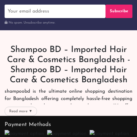
Subscribe
No spam. Unsubscribe anytime.
Shampoo BD – Imported Hair
Care & Cosmetics Bangladesh -
Shampoo BD – Imported Hair
Care & Cosmetics Bangladesh
shampoobd is the ultimate online shopping destination
for Bangladesh offering completely hassle-free shopping
experience through secure and trusted gateways. We offer
Read more ▼
you trendy and reliable shopping with all your preferred
brands and more. Now shopping is easier, quicker and
Payment Methods
always joyous. We help you mark the exact choice here.