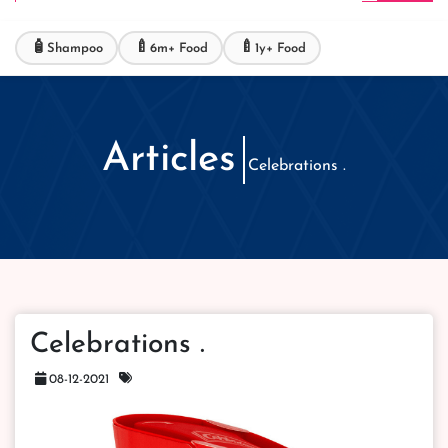
🧴
🍼
🍼
Shampoo
6m+ Food
1y+ Food
Articles
Celebrations .
Celebrations .
08-12-2021