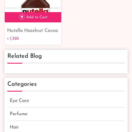
Add to Cart
Nutella Hazelnut Cocoa
৳ 1,350
Spread - cutpricebd |
৳ 1,350
From Belgium
Related Blog
Categories
Eye Care
Perfume
Hair