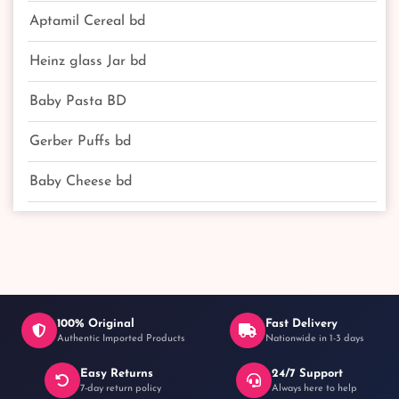
Aptamil Cereal bd
Heinz glass Jar bd
Baby Pasta BD
Gerber Puffs bd
Baby Cheese bd
100% Original
Fast Delivery
Authentic Imported Products
Nationwide in 1-3 days
Easy Returns
24/7 Support
7-day return policy
Always here to help