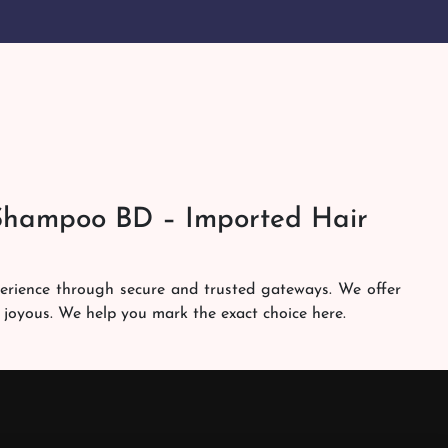
Shampoo BD – Imported Hair
perience through secure and trusted gateways. We offer
 joyous. We help you mark the exact choice here.
am works round the clock to personally make sure the
h. Our services are at your doorsteps all the time. Get