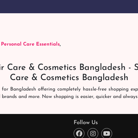
,
Personal Care Essentials
,
r Care & Cosmetics Bangladesh - 
Care & Cosmetics Bangladesh
 for Bangladesh offering completely hassle-free shopping ex
d brands and more. Now shopping is easier, quicker and always
ng experience. Our dedicated shampoobd quality assurance te
you like. We deliver it right at your address across Banglades
Follow Us
ce every time. You will enjoy online shopping here!