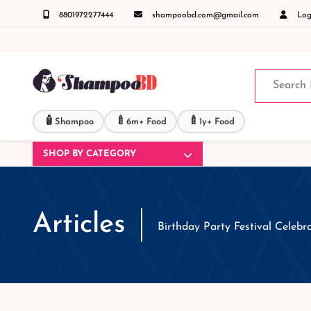
8801972277444
shampoobd.com@gmail.com
Logi
্ত যেকোনো জিজ্ঞাসায় কল করুনঃ ( IMO + Whatsapp ) +8801972277444 সহজে অর্ডার করতে প্রোডাক্
🧴
🍼
🍼
Shampoo
6m+ Food
1y+ Food
SHOP BY CATEGORY
Articles
Birthday Party Festival Celeb