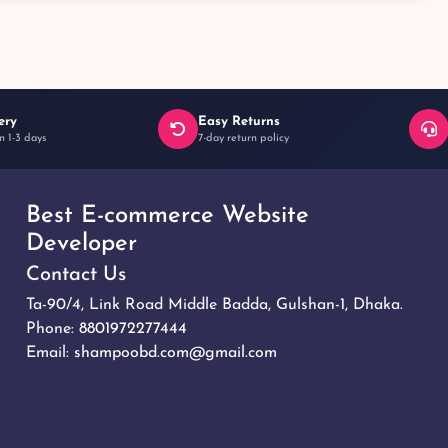
ery
Easy Returns
n 1-3 days
7-day return policy
Best E-commerce Website
Developer
Contact Us
Ta-90/4, Link Road Middle Badda, Gulshan-1, Dhaka.
Phone:
8801972277444
Email:
shampoobd.com@gmail.com