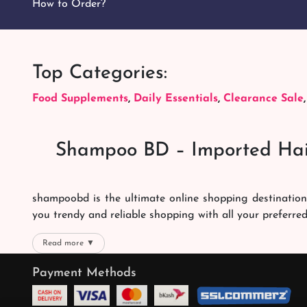
How to Order?
Top Categories:
Food Supplements
,
Daily Essentials
,
Clearance Sale
Shampoo BD – Imported Hai
shampoobd is the ultimate online shopping destination
you trendy and reliable shopping with all your preferre
We offer our customers with memorable online shoppi
Read more ▼
right packages reach on time. You can choose whatever 
Payment Methods
the best products with the best online shopping experien
Quality Products