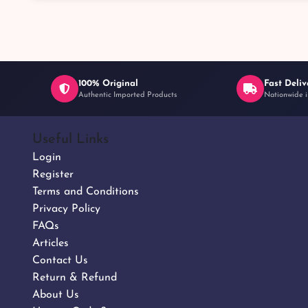
100% Original
Fast Deliv
Authentic Imported Products
Nationwide i
Useful Links
Login
Register
Terms and Conditions
Privacy Policy
FAQs
Articles
Contact Us
Return & Refund
About Us