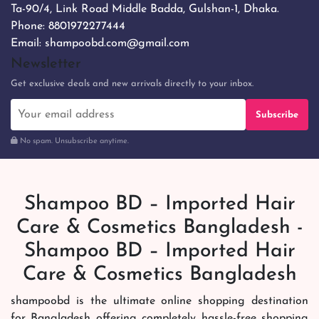
Ta-90/4, Link Road Middle Badda, Gulshan-1, Dhaka.
Phone:
8801972277444
Email:
shampoobd.com@gmail.com
Newsletter
Get exclusive deals and new arrivals directly to your inbox.
Subscribe
No spam. Unsubscribe anytime.
Shampoo BD – Imported Hair
Care & Cosmetics Bangladesh -
Shampoo BD – Imported Hair
Care & Cosmetics Bangladesh
shampoobd is the ultimate online shopping destination
for Bangladesh offering completely hassle-free shopping