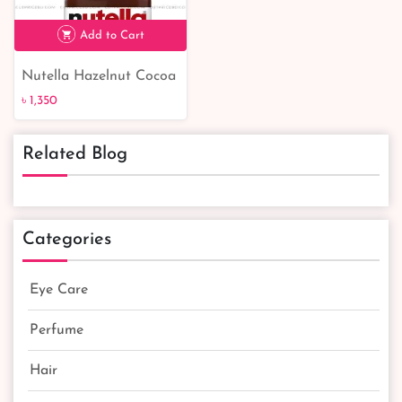
Add to Cart
Nutella Hazelnut Cocoa
৳ 1,350
Spread - cutpricebd |
৳ 1,350
From Belgium
Related Blog
Categories
Eye Care
Perfume
Hair