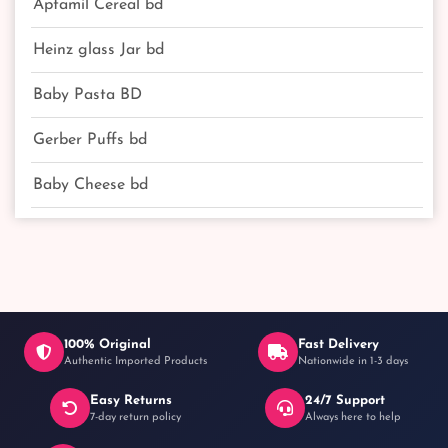
Aptamil Cereal bd
Heinz glass Jar bd
Baby Pasta BD
Gerber Puffs bd
Baby Cheese bd
100% Original
Fast Delivery
Authentic Imported Products
Nationwide in 1-3 days
Easy Returns
24/7 Support
7-day return policy
Always here to help