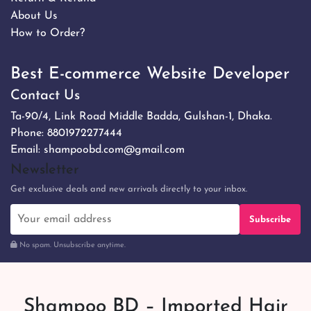
About Us
How to Order?
Best E-commerce Website Developer
Contact Us
Ta-90/4, Link Road Middle Badda, Gulshan-1, Dhaka.
Phone:
8801972277444
Email:
shampoobd.com@gmail.com
Newsletter
Get exclusive deals and new arrivals directly to your inbox.
Subscribe
No spam. Unsubscribe anytime.
Shampoo BD – Imported Hair