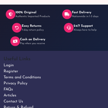
100% Original
Fast Delivery
Authentic Imported Products
Nationwide in 1-3 days
Easy Returns
24/7 Support
7-day return policy
Always here to help
Cash on Delivery
Pay when you receive
Useful Links
Login
Register
Terms and Conditions
Privacy Policy
FAQs
Articles
Contact Us
Return & Refund