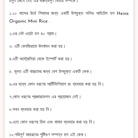
চলুন জেনে নেই এর গুরুত্বপূর্ণ ফিচার সম্পর্কে।
১.১০ মাসের উর্ধে শিশুদের জন্য একটি উপযুক্ত সলিড আইটেম হল Heinz
Organic Mini Rice .
২.এর নেট ওয়েট হল ৪০ গ্রাম।
৩. এটি বেলজিয়ামে উৎপাদন করা হয়।
৪.এটি অস্ট্রেলিয়া থেকে ইম্পোর্ট করা হয়।
৫. মূলত এটি বাচ্চাদের জন্য বেশ উপযুক্ত একটি কেক।
৬.এর মধ্যে কোন ধরণের আর্টিফিশিয়াল রং ব্যবহার করা হয় নি।
৭.কোন ধরণের প্রজারভেশন এর প্রয়োজন নেই।
৮.লবন ব্যবহার করা হয় নি।
৯.এতে কোন ধরণের ডিম এবং বাদাম ব্যবহার করা হয় নি।
১০.পরিপূর্ণ আয়রনের পুষ্টিগুণ সম্পন্ন হল এই কেক।