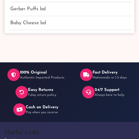
Gerber Puffs bd
Baby Cheese bd
100% Original
Fast Delivery
Authentic Imported Products
Nationwide in 1-3 days
Easy Returns
24/7 Support
7-day return policy
Always here to help
Cash on Delivery
Pay when you receive
Useful Links