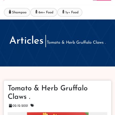
🧴
🍼
🍼
Shampoo
6m+ Food
1y+ Food
Articles
Tomato & Herb Gruffalo Claws .
Tomato & Herb Gruffalo
Claws .
02-12-2021