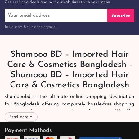
Get exclusive deals and new arrivals directly to your inbox.
Subscribe
No spam. Unsubscribe anytime.
Shampoo BD – Imported Hair
Care & Cosmetics Bangladesh -
Shampoo BD – Imported Hair
Care & Cosmetics Bangladesh
shampoobd is the ultimate online shopping destination
for Bangladesh offering completely hassle-free shopping
experience through secure and trusted gateways. We offer
Read more ▼
you trendy and reliable shopping with all your preferred
brands and more. Now shopping is easier, quicker and
Payment Methods
always joyous. We help you mark the exact choice here.