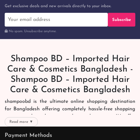
Get exclusive deals and new arrivals directly to your inbox.
Subscribe
No spam. Unsubscribe anytime.
Shampoo BD – Imported Hair
Care & Cosmetics Bangladesh -
Shampoo BD – Imported Hair
Care & Cosmetics Bangladesh
shampoobd is the ultimate online shopping destination
for Bangladesh offering completely hassle-free shopping
experience through secure and trusted gateways. We offer
Read more ▼
you trendy and reliable shopping with all your preferred
brands and more. Now shopping is easier, quicker and
Payment Methods
always joyous. We help you mark the exact choice here.