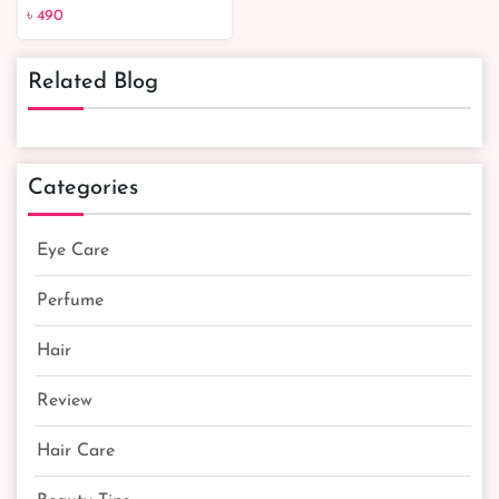
Banana Vanilla 28G
৳ 490
Related Blog
৳ 490
Categories
Eye Care
Perfume
Hair
Review
Hair Care