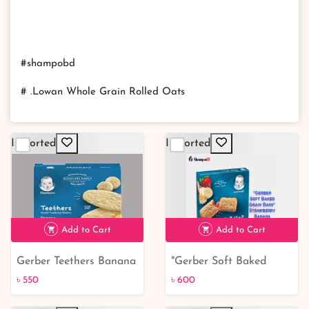
#shampobd
# .Lowan Whole Grain Rolled Oats
Imported
Imported
Add to Cart
Add to Cart
Gerber Teethers Banana
"Gerber Soft Baked
৳ 550
Peach Wafers 48gm
Grain Bars" Strawberry
৳ 550
৳ 600
Banana 156G