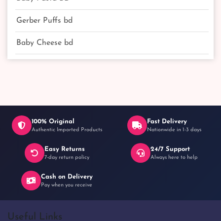
Gerber Puffs bd
Baby Cheese bd
100% Original
Fast Delivery
Authentic Imported Products
Nationwide in 1-3 days
Easy Returns
24/7 Support
7-day return policy
Always here to help
Cash on Delivery
Pay when you receive
Useful Links