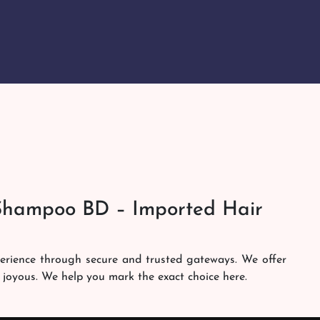
Shampoo BD – Imported Hair
perience through secure and trusted gateways. We offer
 joyous. We help you mark the exact choice here.
am works round the clock to personally make sure the