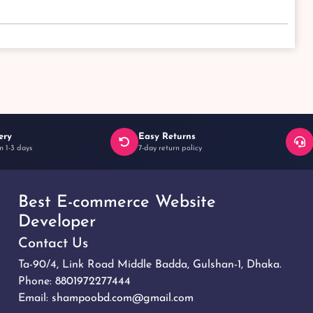
ery
Easy Returns
n 1-3 days
7-day return policy
Best E-commerce Website
Developer
Contact Us
Ta-90/4, Link Road Middle Badda, Gulshan-1, Dhaka.
Phone:
8801972277444
Email:
shampoobd.com@gmail.com