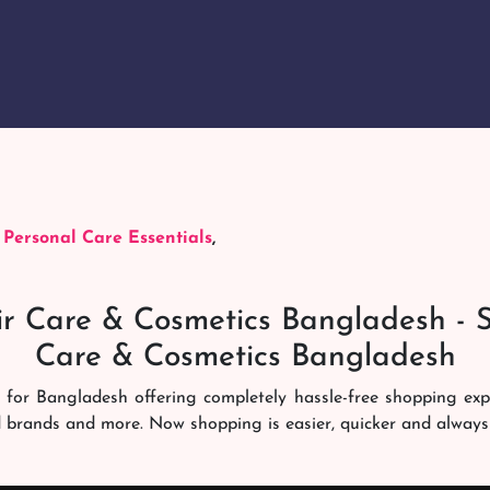
,
Personal Care Essentials
,
r Care & Cosmetics Bangladesh - 
Care & Cosmetics Bangladesh
 for Bangladesh offering completely hassle-free shopping ex
d brands and more. Now shopping is easier, quicker and always
ng experience. Our dedicated shampoobd quality assurance te