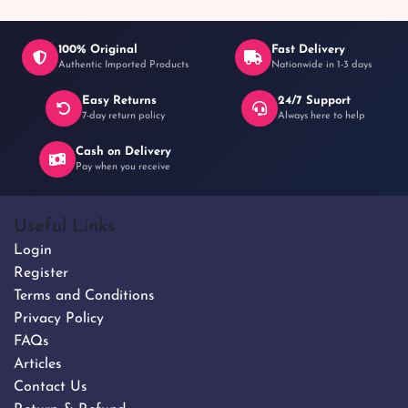
100% Original
Fast Delivery
Authentic Imported Products
Nationwide in 1-3 days
Easy Returns
24/7 Support
7-day return policy
Always here to help
Cash on Delivery
Pay when you receive
Useful Links
Login
Register
Terms and Conditions
Privacy Policy
FAQs
Articles
Contact Us