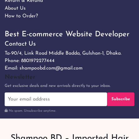
Return & Refund
About Us
How to Order?
Best E-commerce Website Developer
Contact Us
Ta-90/4, Link Road Middle Badda, Gulshan-1, Dhaka.
Phone:
8801972277444
Email:
shampoobd.com@gmail.com
Newsletter
Get exclusive deals and new arrivals directly to your inbox.
Subscribe
No spam. Unsubscribe anytime.
Shampoo BD – Imported Hair