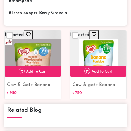
#shampobd
#Tesco Supper Berry Granola
Imported
Imported
Add to Cart
Add to Cart
Cow & Gate Banana
Cow & gate Banana
৳ 950
৳ 750
Wholegrain Porridge
Porridge 125 gm
৳ 950
৳ 750
From 7 Month 200G
Related Blog