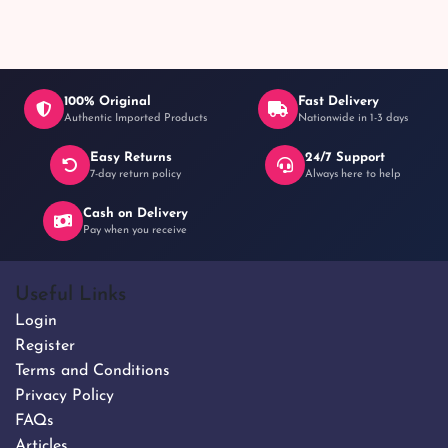
100% Original
Fast Delivery
Authentic Imported Products
Nationwide in 1-3 days
Easy Returns
24/7 Support
7-day return policy
Always here to help
Cash on Delivery
Pay when you receive
Useful Links
Login
Register
Terms and Conditions
Privacy Policy
FAQs
Articles