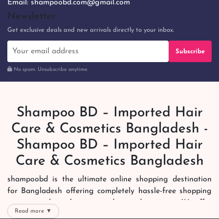
Email:
shampoobd.com@gmail.com
Newsletter
Get exclusive deals and new arrivals directly to your inbox.
Subscribe
No spam. Unsubscribe anytime.
Shampoo BD – Imported Hair
Care & Cosmetics Bangladesh -
Shampoo BD – Imported Hair
Care & Cosmetics Bangladesh
shampoobd is the ultimate online shopping destination
for Bangladesh offering completely hassle-free shopping
experience through secure and trusted gateways. We offer
Read more ▼
you trendy and reliable shopping with all your preferred