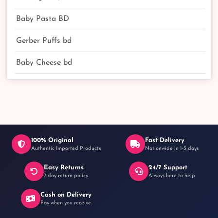
Baby Pasta BD
Gerber Puffs bd
Baby Cheese bd
100% Original
Fast Delivery
Authentic Imported Products
Nationwide in 1-3 days
Easy Returns
24/7 Support
7-day return policy
Always here to help
Cash on Delivery
Pay when you receive