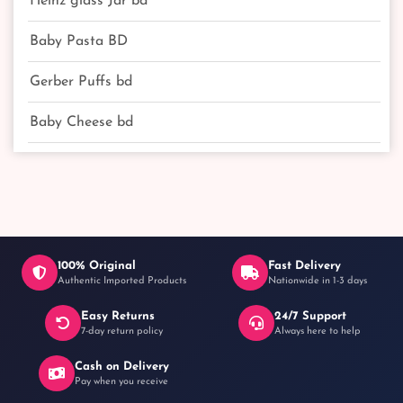
Heinz glass Jar bd
Baby Pasta BD
Gerber Puffs bd
Baby Cheese bd
100% Original
Fast Delivery
Authentic Imported Products
Nationwide in 1-3 days
Easy Returns
24/7 Support
7-day return policy
Always here to help
Cash on Delivery
Pay when you receive