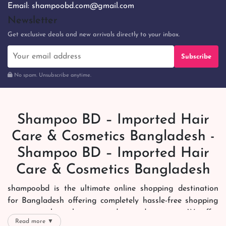
Email:
shampoobd.com@gmail.com
Newsletter
Get exclusive deals and new arrivals directly to your inbox.
Subscribe
No spam. Unsubscribe anytime.
Shampoo BD – Imported Hair
Care & Cosmetics Bangladesh -
Shampoo BD – Imported Hair
Care & Cosmetics Bangladesh
shampoobd is the ultimate online shopping destination
for Bangladesh offering completely hassle-free shopping
experience through secure and trusted gateways. We offer
Read more ▼
you trendy and reliable shopping with all your preferred