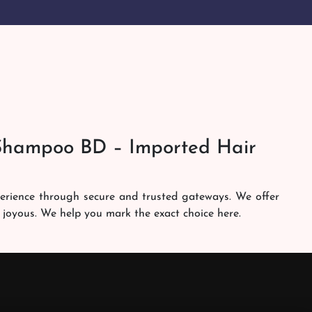
Shampoo BD – Imported Hair
perience through secure and trusted gateways. We offer
 joyous. We help you mark the exact choice here.
am works round the clock to personally make sure the
h. Our services are at your doorsteps all the time. Get