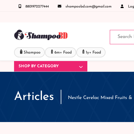
8801972277444
shampoobd.com@gmail.com
Logi
যেকোনো জিজ্ঞাসায় কল করুনঃ ( IMO + Whatsapp ) +8801972277444 সহজে অর্ডার করতে প্রোডাক্ট প
🧴
🍼
🍼
Shampoo
6m+ Food
1y+ Food
SHOP BY CATEGORY
Articles
Nestle Cerelac Mixed Fruits 