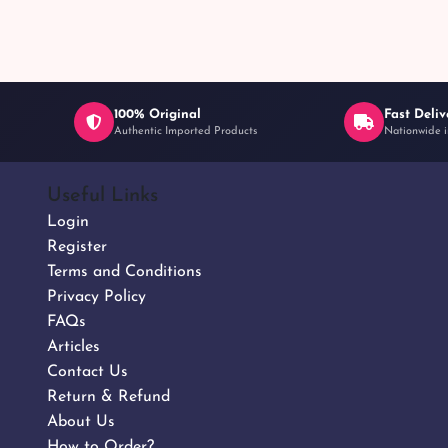
100% Original
Fast Deliv
Authentic Imported Products
Nationwide i
Useful Links
Login
Register
Terms and Conditions
Privacy Policy
FAQs
Articles
Contact Us
Return & Refund
About Us
How to Order?