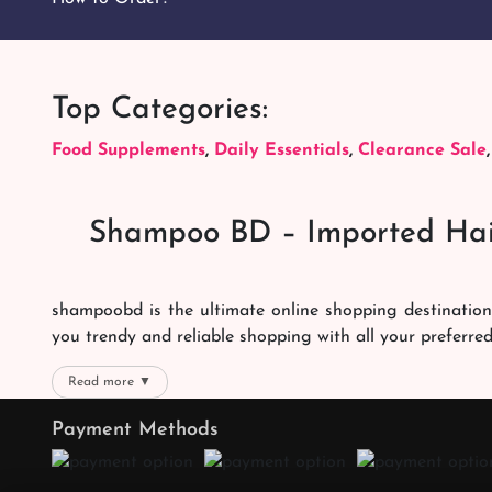
Top Categories:
Food Supplements
,
Daily Essentials
,
Clearance Sale
Shampoo BD – Imported Hai
shampoobd is the ultimate online shopping destination
you trendy and reliable shopping with all your preferre
We offer our customers with memorable online shoppi
Read more ▼
right packages reach on time. You can choose whatever 
Payment Methods
the best products with the best online shopping experien
Quality Products