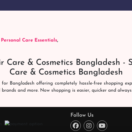
,
Personal Care Essentials
,
r Care & Cosmetics Bangladesh - 
Care & Cosmetics Bangladesh
 for Bangladesh offering completely hassle-free shopping ex
d brands and more. Now shopping is easier, quicker and always
ng experience. Our dedicated shampoobd quality assurance te
you like. We deliver it right at your address across Banglades
Follow Us
ce every time. You will enjoy online shopping here!