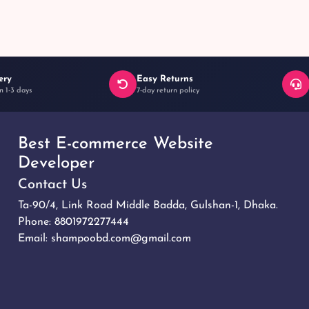
ery
Easy Returns
n 1-3 days
7-day return policy
Best E-commerce Website
Developer
Contact Us
Ta-90/4, Link Road Middle Badda, Gulshan-1, Dhaka.
Phone:
8801972277444
Email:
shampoobd.com@gmail.com