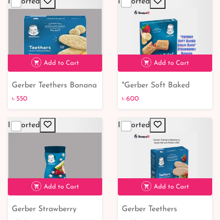
Imported
Imported
Add to Cart
Add to Cart
Gerber Teethers Banana
"Gerber Soft Baked
৳ 550
Peach Wafers 48gm
Grain Bars" Strawberry
৳ 550
৳ 600
Banana 156G
Imported
Imported
৳ 600
Add to Cart
Add to Cart
Gerber Strawberry
Gerber Teethers
৳ 790