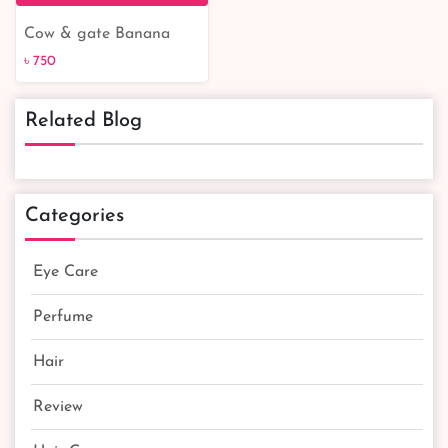
Cow & gate Banana
৳ 750
Porridge 125 gm
৳ 750
Related Blog
Categories
Eye Care
Perfume
Hair
Review