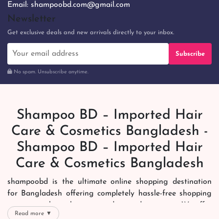
Email:
shampoobd.com@gmail.com
Newsletter
Get exclusive deals and new arrivals directly to your inbox.
Subscribe
No spam. Unsubscribe anytime.
Shampoo BD – Imported Hair
Care & Cosmetics Bangladesh -
Shampoo BD – Imported Hair
Care & Cosmetics Bangladesh
shampoobd is the ultimate online shopping destination
for Bangladesh offering completely hassle-free shopping
experience through secure and trusted gateways. We offer
Read more ▼
you trendy and reliable shopping with all your preferred