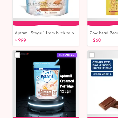
Aptamil Stage 1 from birth to 6
Cow head Pean
Add to Cart
Add 
month 800gm
Crackers with
৳ 999
৳ 260
|Bangladesh O
IMPORTED