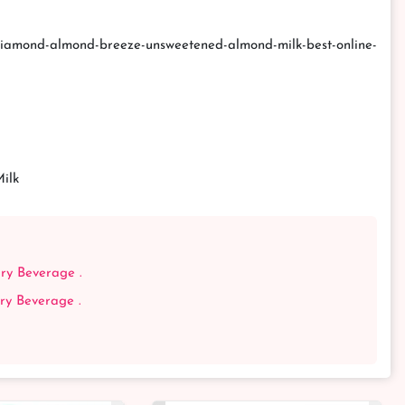
diamond-almond-breeze-unsweetened-almond-milk-best-online-
ilk
ry Beverage .
y Beverage .