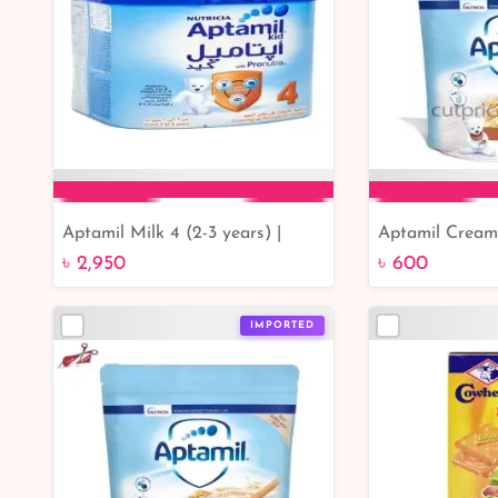
Aptamil Milk 4 (2-3 years) |
Aptamil Crea
Add to Cart
Add 
Bangladesh Online Service |
Porridge From
৳ 2,950
৳ 600
Best Online Service
| Bangladesh O
Best Online Se
IMPORTED