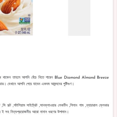
্ক খুঁজে থাকেন তাহলে আপনি বেঁচে নিতে পারেন Blue Diamond Almond Breeze
র। যেখানে আপনি পেয়ে যাবেন একদম আমন্দনের পুষ্টিগুণ।
ট ,সি সল্ট ,পটাশিয়াম সাইট্রেট ,সানফ্লাওয়ার লেকটিন ,গিলান গাম ,ন্যাচারাল ফ্লেভার
ামিন ই সহ নিত্যপ্রয়োজনীয় আরো নানান ধরণের উপাদান।