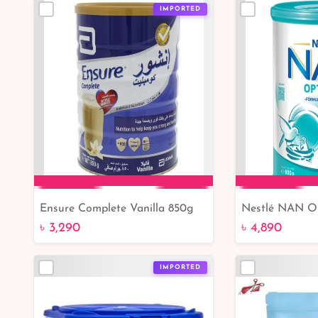
IMPORTED
Ensure Complete Vanilla 850g
Nestlé NAN Op
Add to Cart
Add 
Growth 24m+ 
৳ 3,290
৳ 4,890
IMPORTED