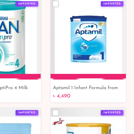
IMPORTED
IMPORTED
tiPro 4 Milk
Aptamil 1 Infant Formula from
to Cart
Add to Cart
800g
Birth to 6 Months – 900g |
৳ 4,490
Bangladesh Online Shop
IMPORTED
IMPORTED