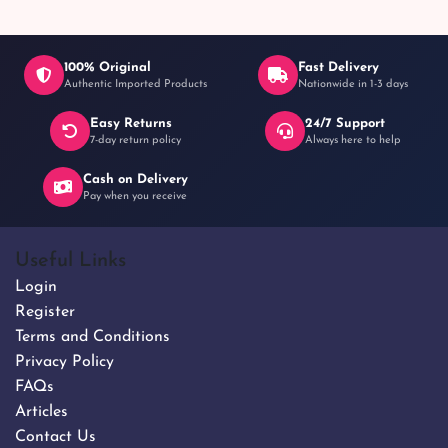
100% Original
Fast Delivery
Authentic Imported Products
Nationwide in 1-3 days
Easy Returns
24/7 Support
7-day return policy
Always here to help
Cash on Delivery
Pay when you receive
Useful Links
Login
Register
Terms and Conditions
Privacy Policy
FAQs
Articles
Contact Us