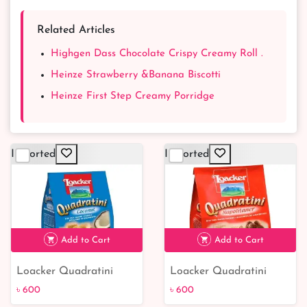
Related Articles
Highgen Dass Chocolate Crispy Creamy Roll .
Heinze Strawberry &Banana Biscotti
Heinze First Step Creamy Porridge
Imported
Imported
Add to Cart
Add to Cart
Loacker Quadratini
Loacker Quadratini
৳ 600
৳ 600
Coconut 125g
Napolitaner 125g
৳ 600
৳ 600