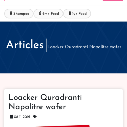
🧴
🍼
🍼
Shampoo
6m+ Food
1y+ Food
Articles
Loacker Quradranti Napolitre wafer
Loacker Quradranti
Napolitre wafer
08-11-2021