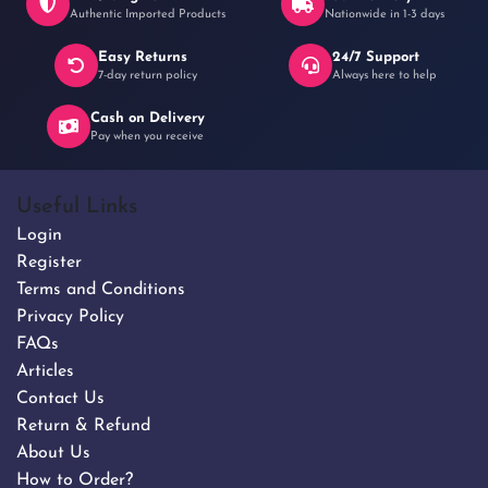
Authentic Imported Products
Nationwide in 1-3 days
Easy Returns
24/7 Support
7-day return policy
Always here to help
Cash on Delivery
Pay when you receive
Useful Links
Login
Register
Terms and Conditions
Privacy Policy
FAQs
Articles
Contact Us
Return & Refund
About Us
How to Order?