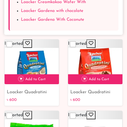
Loacker Creamkakoa Wafer With
Loacker Gardena with chocolate
Loacker Gardena With Coconute
Imported
Imported
Add to Cart
Add to Cart
Loacker Quadratini
Loacker Quadratini
৳ 600
৳ 600
Coconut 125g
Napolitaner 125g
৳ 600
৳ 600
Imported
Imported