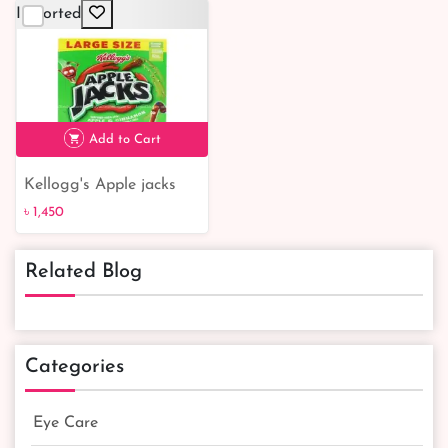
Cowhead Crispy
Imported
Bangladesh Online
Shop
Add to Cart
Kellogg's Apple jacks
৳ 1,450
416 gm | USA Kellogg's
৳ 1,450
Apple jacks
Related Blog
Categories
Eye Care