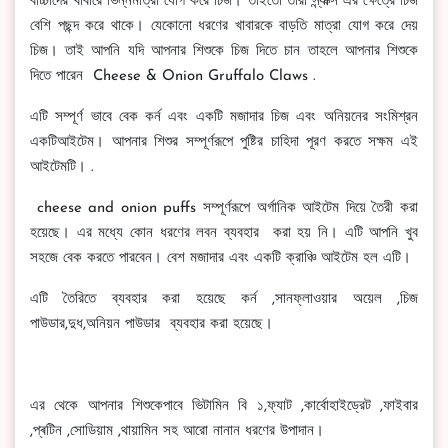
বাচ্চাদের খাবারে ভিন্নমাত্রা যোগ করে চিজ। তাইতো তারা স্ন্যাক্স এর ক্ষেত্রে চিজ
বেশি পছন্দ করে থাকে। যেকোনো ধরণের খাবারকে বাড়তি মাত্রা যোগ করে দেয়
চিজ। তাই আপনি যদি আপনার শিশুকে চিজ দিতে চান তাহলে আপনার শিশুকে
দিতে পারেন Cheese & Onion Gruffalo Claws .
এটি সম্পূর্ণ ভাবে বেক কর্ন এবং একটি মজাদার চিজ এবং অনিয়নের সংমিশ্রন
একটিআইটেম। আপনার শিশুর সম্পূর্ণরূপে পুষ্টির চাহিদা পূরণ করতে সক্ষম এই
আইটেমটি। .
cheese and onion puffs সম্পূর্ণরূপে অর্গানিক আইটেম দিয়ে তৈরী করা
হয়েছে। এর মধ্যে কোন ধরণের লবন ব্যবহার করা হয় নি। এটি আপনি খুব
সহজে বেক করতে পারবেন। বেশ মজাদার এবং একটি ক্রাঞ্চি আইটেম হল এটি।
এটি তৈরিতে ব্যবহার করা হয়েছে কর্ন ,সানফ্লাওয়ার অয়েল ,চিজ
পাউডার,দুধ,অনিয়ন পাউডার ব্যবহার করা হয়েছে।
এর থেকে আপনার শিশুকেপাবে ভিটামিন বি ১,ফ্যাট ,কার্বোহাইড্রেট ,ফাইবার
,প্ৰটিন ,সোডিয়াম ,থায়ামিন সহ আরো নানান ধরণের উপাদান।