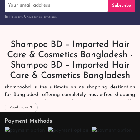
Subscribe
No spam. Unsubscribe anytime.
Shampoo BD – Imported Hair
Care & Cosmetics Bangladesh -
Shampoo BD – Imported Hair
Care & Cosmetics Bangladesh
shampoobd is the ultimate online shopping destination
for Bangladesh offering completely hassle-free shopping
experience through secure and trusted gateways. We offer
Read more ▼
you trendy and reliable shopping with all your preferred
brands and more. Now shopping is easier, quicker and
Payment Methods
always joyous. We help you mark the exact choice here.
We offer our customers with memorable online shopping