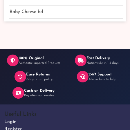
Baby Cheese bd
100% Original
Fast Delivery
Authentic Imported Products
Nationwide in 1-3 days
Easy Returns
24/7 Support
7-day return policy
Always here to help
Cash on Delivery
Pay when you receive
Useful Links
Login
Register