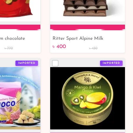
m chocolate
Ritter Sport Alpine Milk
to Cart
Add to Cart
Chocolate 100g
৳ 400
৳ 770
৳ 430
IMPORTED
IMPORTED