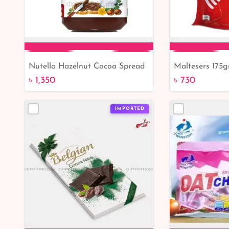
Nutella Hazelnut Cocoa Spread
Maltesers 175g
Add to Cart
Add 
- cutpricebd | From Belgium
৳ 1,350
৳ 730
IMPORTED