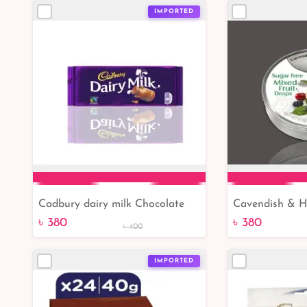
IMPORTED
Cadbury dairy milk Chocolate
Cavendish & H
Add to Cart
Add 
bars 200 gm
mixed fruit dr
৳ 380
৳ 380
৳ 400
Germany
IMPORTED