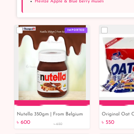
Heinze Apple & Blue berry museli
IMPORTED
Nutella 350gm | From Belgium
Original Oat 
Add to Cart
Add 
Buy Online BD
৳ 600
৳ 550
৳ 650