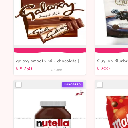
galaxy smooth milk chocolate |
Guylian Bluebe
Add to Cart
Add 
unboxing Galaxy smooth milk
150gm
৳ 2,750
৳ 700
৳ 2,800
chocolate
IMPORTED