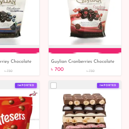
rriey Chocolate
Guylian Cranberries Chocolate
to Cart
Add to Cart
150gm
৳ 700
৳ 730
৳ 730
IMPORTED
IMPORTED