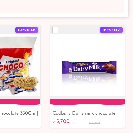
IMPORTED
IMPORTED
Chocolate 350Gm |
Cadbury Dairy milk chocolate
to Cart
Add to Cart
 Shop
bar 45 gm (Each)
৳ 3,700
৳ 3,750