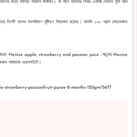
কাশের জন্য পর্যাপ্ত পরিমান উপাদান। যা পানে আপনার শিশুর এনার্জি লেভেল বুস্ট আপ
মধ্যে তিনটি ফলের সমপরিমাণ পুষ্টিগুণ বিদ্যমান রয়েছে। আপনি ১২০ গ্রাম মোড়কজাত
দিতে পারেন Henize apple, strawberry and passion juice ..পছন্দের Henize
করুন আমাদের ওয়েবসাইটে।
ple-strawberry-passionfruit-puree-8-months-120gm/5677