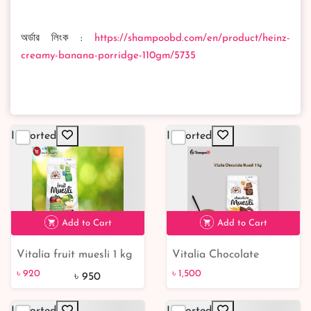
অর্ডার লিংক :
https://shampoobd.com/en/product/heinz-
creamy-banana-porridge-110gm/5735
Imported
Imported
Add to Cart
Add to Cart
Vitalia fruit muesli 1 kg
Vitalia Chocolate
৳ 920
Muesli 1 kg
৳ 920
৳ 1,500
৳ 950