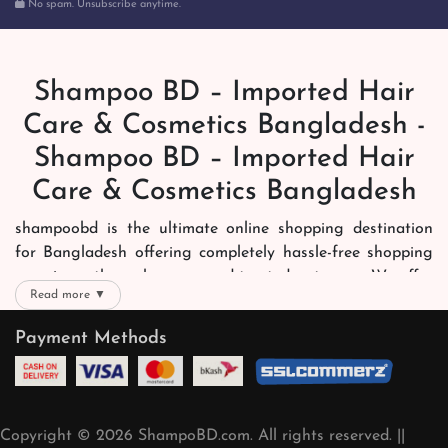
No spam. Unsubscribe anytime.
Shampoo BD – Imported Hair
Care & Cosmetics Bangladesh -
Shampoo BD – Imported Hair
Care & Cosmetics Bangladesh
shampoobd is the ultimate online shopping destination
for Bangladesh offering completely hassle-free shopping
experience through secure and trusted gateways. We offer
Read more ▼
you trendy and reliable shopping with all your preferred
brands and more. Now shopping is easier, quicker and
Payment Methods
always joyous. We help you mark the exact choice here.
We offer our customers with memorable online shopping
experience. Our dedicated shampoobd quality assurance
Copyright © 2026 ShampoBD.com. All rights reserved. ||
team works round the clock to personally make sure the