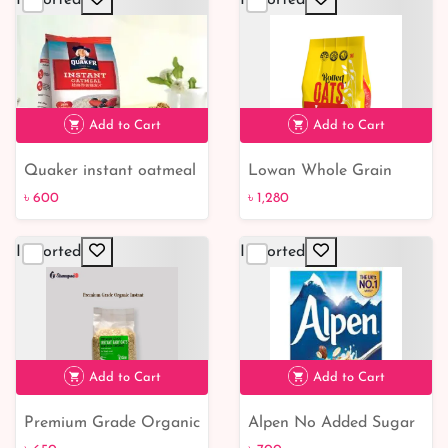
Imported
Imported
৳ 1,500
Add to Cart
Add to Cart
Quaker instant oatmeal
Lowan Whole Grain
৳ 600
Rolled Oats 1 kg
৳ 600
৳ 1,280
Imported
Imported
৳ 1,280
Add to Cart
Add to Cart
Premium Grade Organic
Alpen No Added Sugar
৳ 700
Instant Baby Oats
Swiss Style Muesli