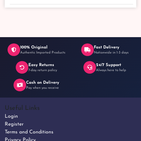
100% Original
Fast Delivery
Authentic Imported Products
Nationwide in 1-3 days
Easy Returns
24/7 Support
7-day return policy
Always here to help
Cash on Delivery
Pay when you receive
Useful Links
Login
Register
Terms and Conditions
Privacy Policy