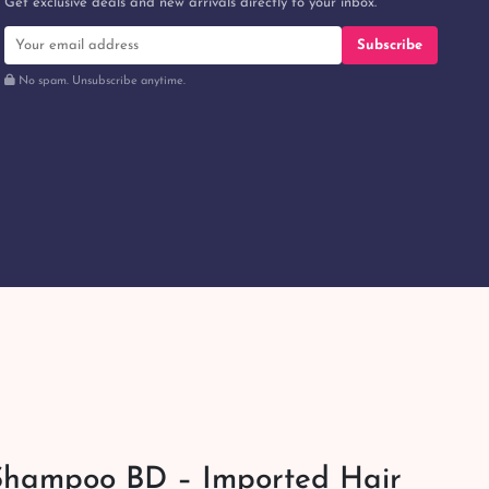
Get exclusive deals and new arrivals directly to your inbox.
Subscribe
No spam. Unsubscribe anytime.
Shampoo BD – Imported Hair