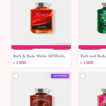
Bath & Body Works SENSUAL
Bath and Body
Add to Cart
Add 
AMBER Shower Gel
Vanilla Bean N
৳ 1,500
৳ 1,500
Vitamin E Sho
IMPORTED