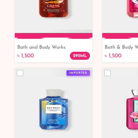
Bath and Body Works
Bath & Body W
Add to Cart
Add 
Gingerbread Latte Shower Gel
Peppermint Sh
৳ 1,500
৳ 1,500
295ML
Shower Gel
IMPORTED