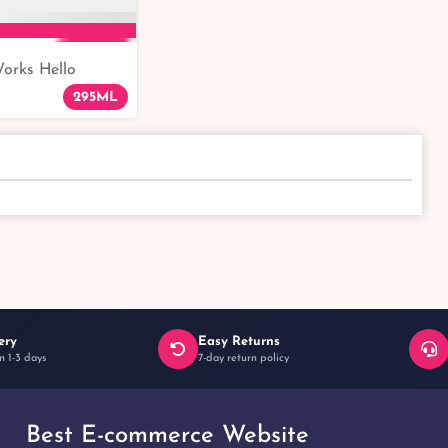
orks Hello
to Cart
 & Vitamin E
295ML
ery
Easy Returns
n 1-3 days
7-day return policy
Best E-commerce Website