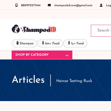
8801972277444
shampoobd.com@gmail.com
Logi
 জিজ্ঞাসায় কল করুনঃ ( IMO + Whatsapp ) +8801972277444 সহজে অর্ডার করতে প্রোডাক্ট পেজে আ
🧴
🍼
🍼
Shampoo
6m+ Food
1y+ Food
SHOP BY CATEGORY
Articles
Heinze Teeting Rusk