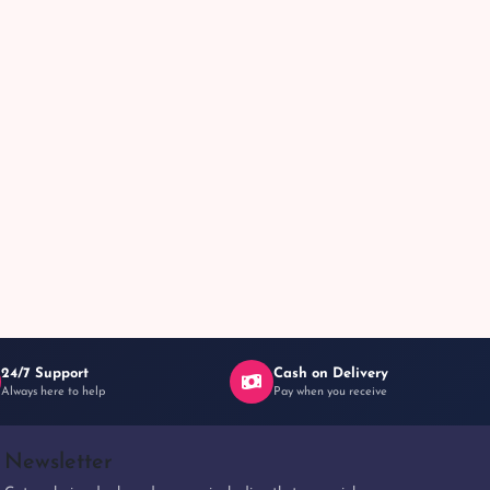
24/7 Support
Cash on Delivery
Always here to help
Pay when you receive
Newsletter