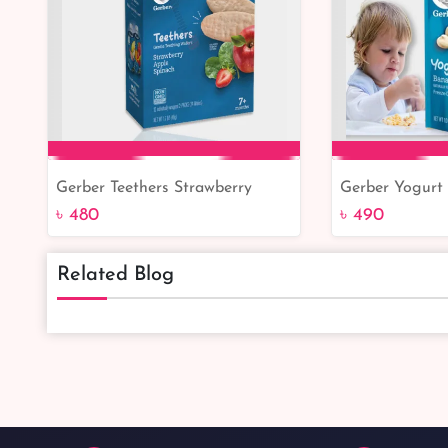
Gerber Teethers Strawberry
Gerber Yogurt
Add to Cart
Add 
Apple Spinach Wafers 48G
Vanilla 28G
৳ 480
৳ 490
Related Blog