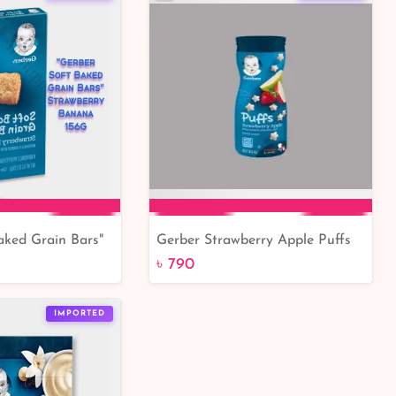
aked Grain Bars"
Gerber Strawberry Apple Puffs
to Cart
Add to Cart
nana 156G
42gm
৳ 790
IMPORTED