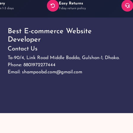
ery
Easy Returns
n 1-3 days
7-day return policy
Best E-commerce Website
Developer
Contact Us
Ta-90/4, Link Road Middle Badda, Gulshan-1, Dhaka.
Phone:
8801972277444
Email:
shampoobd.com@gmail.com