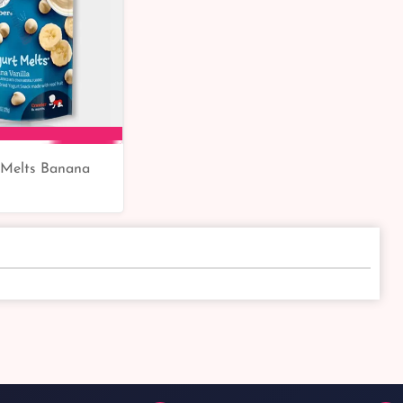
 Melts Banana
to Cart