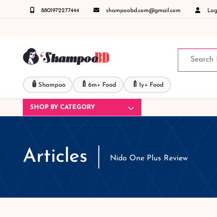
8801972277444
shampoobd.com@gmail.com
Logi
্ত যেকোনো জিজ্ঞাসায় কল করুনঃ ( IMO + Whatsapp ) +8801972277444 সহজে অর্ডার করতে প্রোডাক্
🧴
🍼
🍼
Shampoo
6m+ Food
1y+ Food
SHOP BY CATEGORY
Articles
Nido One Plus Review