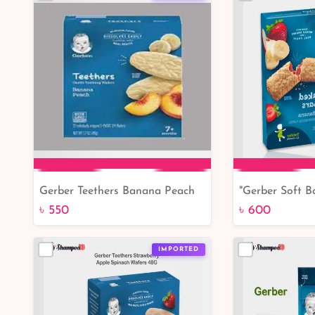
Gerber Teethers Banana Peach
"Gerber Soft B
Add to Cart
Add 
Wafers 48gm
Strawberry Ba
৳ 550
৳ 600
IMPORTED