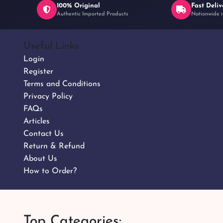
100% Original
Fast Deliv
Authentic Imported Products
Nationwide i
Useful Links
Login
Register
Terms and Conditions
Privacy Policy
FAQs
Articles
Contact Us
Return & Refund
About Us
How to Order?
Top Categories: