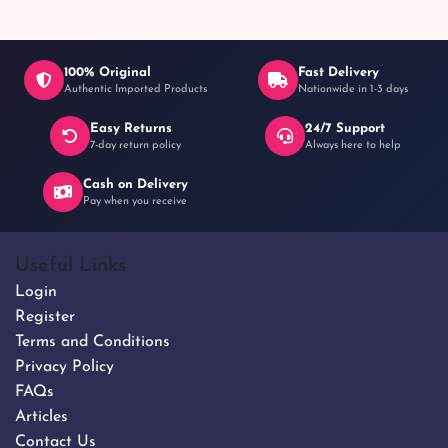
100% Original
Fast Delivery
Authentic Imported Products
Nationwide in 1-3 days
Easy Returns
24/7 Support
7-day return policy
Always here to help
Cash on Delivery
Pay when you receive
Useful Links
Login
Register
Terms and Conditions
Privacy Policy
FAQs
Articles
Contact Us