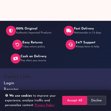
100% Original
Fast Delivery
Authentic Imported Products
Nationwide in 1-3 days
Easy Returns
24/7 Support
7-day return policy
Always here to help
Cash on Delivery
Pay when you receive
Useful Links
Login
Register
Terms and Conditions
🍪 We use cookies
to improve your
experience, analyze traffic and
Accept All
Decline
Privacy Policy
personalize content.
Privacy Policy
Home
Search
Categories
Cart
Account
FAQs