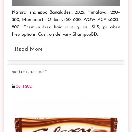
Natural shampoo Bangladesh 2025: Himalaya ৳280–
380, Mamaearth Onion ৳450–600, WOW ACV ৳600–
800. Chemical-free hair care guide. SLS, paraben
free options. Cash on delivery ShampooBD.
Read More
মজাদার গ্যালেক্সি চকলেট
06-11-2021