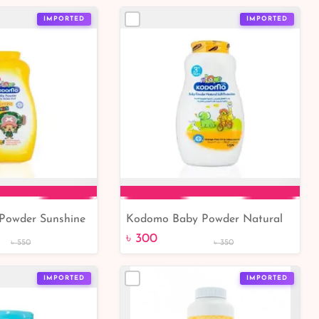
IMPORTED
IMPORTED
Powder Sunshine
Kodomo Baby Powder Natural
to Cart
Add to Cart
400gm
Soft Protection Age 3+ 200g
৳ 300
৳ 550
৳ 350
IMPORTED
IMPORTED