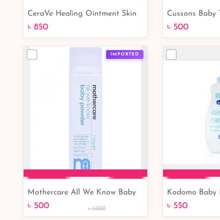
CeraVe Healing Ointment Skin
Cussons Baby 
Add to Cart
Add 
Protectant With Ceramides 144g
350g - Gentle 
৳ 850
৳ 500
Little One's Sk
IMPORTED
Mothercare All We Know Baby
Kodomo Baby 
Add to Cart
Add 
Powder 150G
Extra Mild Ag
৳ 500
৳ 550
৳ 1,000