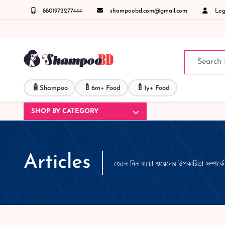
8801972277444
shampoobd.com@gmail.com
Logi
ঞাসায় কল করুনঃ ( IMO + Whatsapp ) +8801972277444 সহজে অর্ডার করতে প্রোডাক্ট পেজে আপনার 
🧴
🍼
🍼
Shampoo
6m+ Food
1y+ Food
SHOP BY CATEGORY
Articles
জেনে নিন বায়ো ওয়েলের উপকারিতা সম্পর্কে