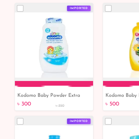
IMPORTED
Kodomo Baby Powder Extra
Kodomo Baby 
Add to Cart
Add 
Mild Age 0+ 200g
Kids Age 6+ 
৳ 300
৳ 500
৳ 350
IMPORTED