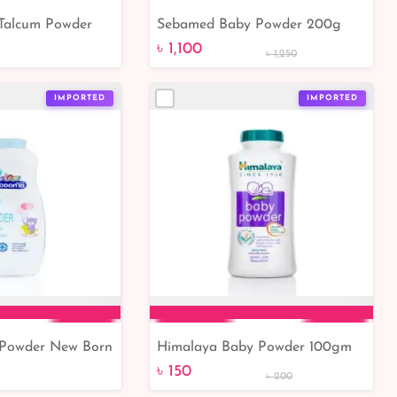
Talcum Powder
Sebamed Baby Powder 200g
to Cart
Add to Cart
Care for Your
৳ 1,100
৳ 1,250
in
IMPORTED
IMPORTED
Powder New Born
Himalaya Baby Powder 100gm
to Cart
Add to Cart
e 0+ 400ml
৳ 150
৳ 200