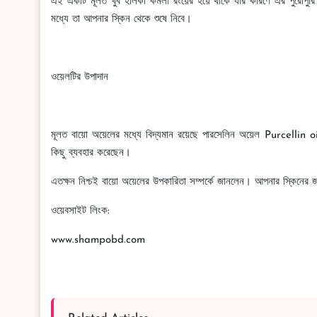
এই একটি মূলত খুব হালকা কমলা রংয়ের হয়ে থাকে যার কারণে এর পুরোপুরি
মধ্যে তা আপনার স্কিন থেকে শুষে নিবে।
ওয়েলটির উপাদান
মূলত বায়ো অয়েলের মধ্যে বিদ্যমান রয়েছে পারসেলিন অয়েল Purcellin oi
কিছু ব্যবহার করেছেন।
এতক্ষন নিশ্চই বায়ো অয়েলের উপকারিতা সম্পর্কে জানলেন। আপনার স্কিনে
ওয়েবসাইট লিংক:
www.shampobd.com