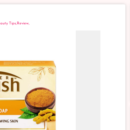
auty Tips,
Review,