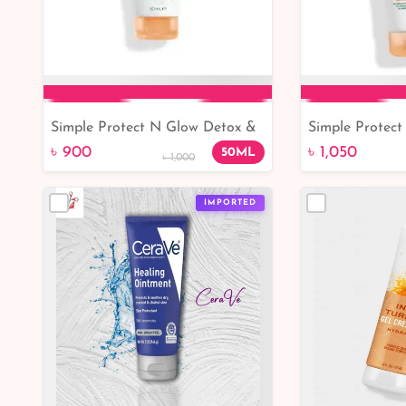
Simple Protect N Glow Detox &
Simple Protect
Add to Cart
Add 
Brighten Clay Mask 50ml
Glow Clay Poli
৳ 900
৳ 1,050
50ML
৳ 1,000
IMPORTED