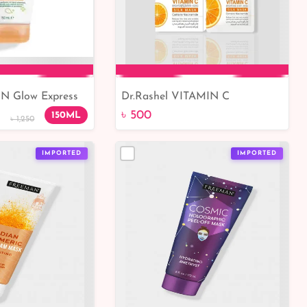
 N Glow Express
Dr.Rashel VITAMIN C
to Cart
Add to Cart
sh 150ml
BRIGHTENING & ANTI-AGING
৳ 500
150ML
৳ 1,250
SILK MASK (12
IMPORTED
IMPORTED