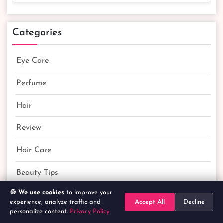
Categories
Eye Care
Perfume
Hair
Review
Hair Care
Beauty Tips
🍪 We use cookies
to improve your
experience, analyze traffic and
Accept All
Decline
Product Categories
personalize content.
Privacy Policy
Home
Search
Categories
Cart
Account