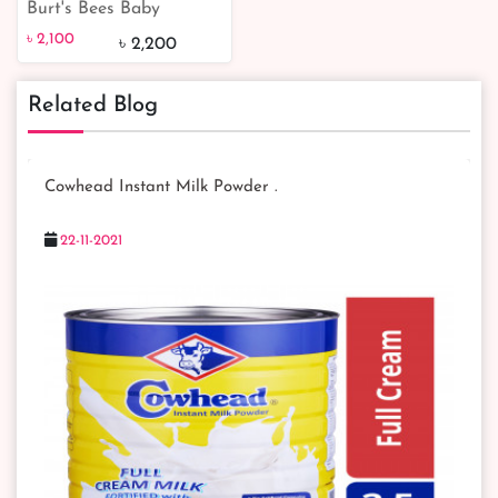
Burt's Bees Baby
৳ 2,100
5% off
Dusting Powder
৳ 2,100
৳ 2,200
Original Talc Free
-210gm
Related Blog
Cowhead Instant Milk Powder .
22-11-2021