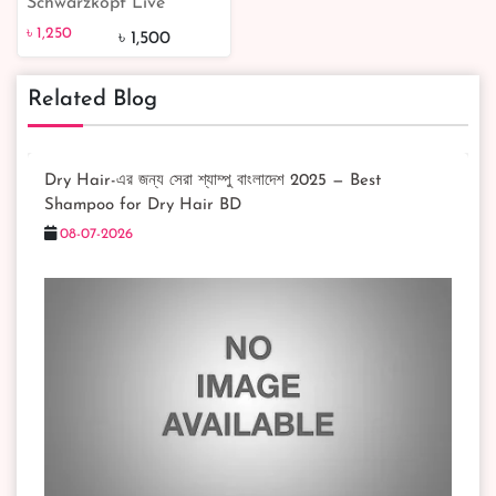
Schwarzkopf Live
Colour + Lift L74
৳ 1,250
৳ 1,500
Tangerine Twist -
Vibrant and Long-
Related Blog
Lasting Permanent Red
Hair Dye
Dry Hair-এর জন্য সেরা শ্যাম্পু বাংলাদেশ 2025 — Best
৳ 1,250
17% off
Shampoo for Dry Hair BD
08-07-2026