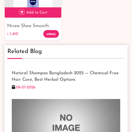
Add to Cart
Nivea Shea Smooth
৳ 1,410
Body Lotion 400 ml
৳ 1,410
400ML
Related Blog
Natural Shampoo Bangladesh 2025 — Chemical-Free
Hair Care, Best Herbal Options
08-07-2026