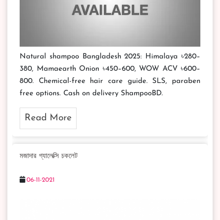
Natural shampoo Bangladesh 2025: Himalaya ৳280–
380, Mamaearth Onion ৳450–600, WOW ACV ৳600–
800. Chemical-free hair care guide. SLS, paraben
free options. Cash on delivery ShampooBD.
Read More
মজাদার গ্যালেক্সি চকলেট
06-11-2021