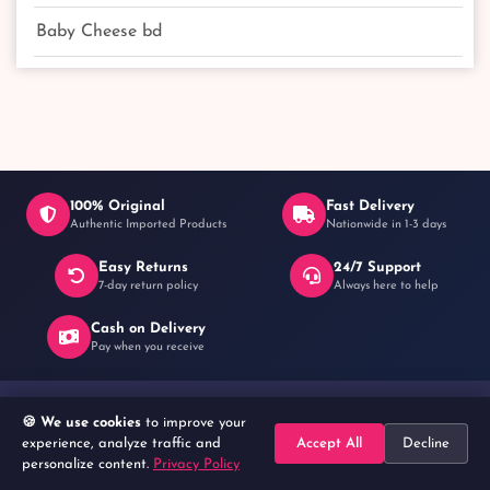
Baby Cheese bd
100% Original
Fast Delivery
Authentic Imported Products
Nationwide in 1-3 days
Easy Returns
24/7 Support
7-day return policy
Always here to help
Cash on Delivery
Pay when you receive
Useful Links
🍪 We use cookies
to improve your
experience, analyze traffic and
Accept All
Decline
Login
personalize content.
Privacy Policy
Home
Search
Categories
Cart
Account
Register