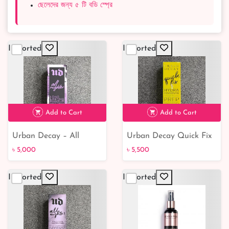
ছেলেদের জন্য ৫ টি বডি স্প্রে
Imported
Imported
Add to Cart
Add to Cart
Urban Decay – All
Urban Decay Quick Fix
৳ 5,000
৳ 5,500
Nighter Long Lasting
Primer Spray - Refresh
৳ 5,000
৳ 5,500
Makeup Setting Spray
and Prep Your
118ml
Complexion Boost Your
Imported
Imported
Skin's Hydration with
Urban Decay Quick Fix
Primer Spray Achieve
flawless makeup