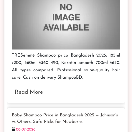
TRESemmé Shampoo price Bangladesh 2025: 185ml
৳200, 360ml ৳360–420, Keratin Smooth 700ml ৳650.
All types compared. Professional salon-quality hair
care. Cash on delivery ShampooBD.
Read More
Baby Shampoo Price in Bangladesh 2025 — Johnson's
vs Others, Safe Picks for Newborns
08-07-2026