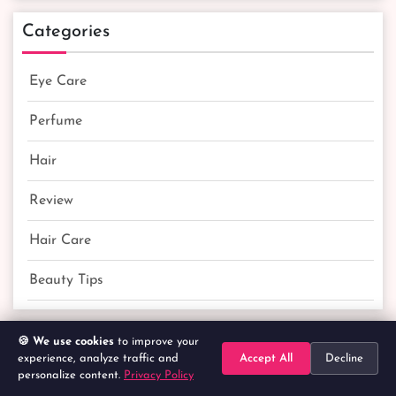
Categories
Eye Care
Perfume
Hair
Review
Hair Care
Beauty Tips
Product Categories
🍪 We use cookies
to improve your
experience, analyze traffic and
Accept All
Decline
personalize content.
Privacy Policy
Home
Search
Categories
Cart
Account
Mosquito Net Price in Bangladesh