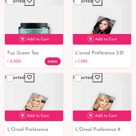
Imported
Imported
৳ 1,050
Add to Cart
Add to Cart
Fuji Green Tea
L'oreal Préférence 5.21
৳ 1,550
Refreshingly Purifying
Florence Cool Iridescent
৳ 2,500
৳ 1,550
240ML
Cleansing Hair Scrub
Brown
Imported
Imported
৳ 2,500
Add to Cart
Add to Cart
L'Oreal Preference
L'Oreal Preference 8