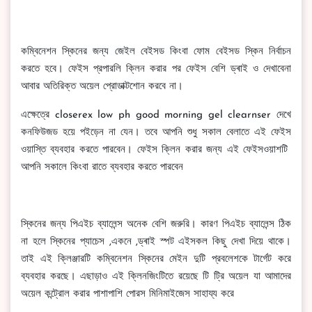
কম্বিনেশন স্কিনের জন্য জেইল বেইসড কিংবা ফোম বেইসড স্কিন নির্বাচন
করতে হবে। ফেইস প্রপারলি ক্লিন করার পর ফেইস বেশি ড্ৰাই ও দেখাবেনা
আবার অতিরিক্ত অয়েল প্রোডাক্টশোন করবে না।
এক্ষেত্রে closerex low ph good morning gel clearnser দেখে
কনফিউজড হয়ে পইড়েন না যেন। তবে আপনি শুধু সকাল বেলাতে এই ফেইস
ওয়াস্তি ব্যবহার করতে পারবেন। ফেইস ক্লিন করার জন্য এই ফেইসওয়াশটি
আপনি সকালে কিংবা রাতে ব্যবহার করতে পারবেন
স্কিনের জন্য পিএইচ ব্যালেন্স অনেক বেশি জরুরি। কারণ পিএইচ ব্যালেন্স ঠিক
না হলে স্কিনের প্যাচেস ,একনে ,ড্ৰাই স্পট এইসকল কিছু দেখা দিয়ে থাকে।
তাই এই ক্লিঞ্জারটি কম্বিনেশন স্কিনের মেইন দুটি প্রবলেশকে টার্গেট করে
ব্যবহার করছে। এছাড়াও এই ক্লিনজিংটিতে রয়েছে টি ট্রি অয়েল যা আমাদের
অয়েল কন্ট্রোল করার পাশাপাশি পোরস মিনিমাইজেস সাহায্য করে