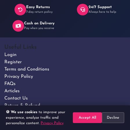
Easy Returns
24/7 Support
7-day return policy
Always here to help
Cash on Delivery
Pay when you receive
Useful Links
Login
Register
Terms and Conditions
Privacy Policy
FAQs
Articles
Contact Us
Return & Refund
🍪 We use cookies
to improve your
About Us
experience, analyze traffic and
Accept All
Decline
How to Order?
personalize content.
Privacy Policy
Home
Search
Categories
Cart
Account