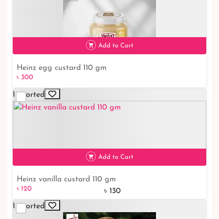
৳ 180
Add to Cart
Heinz egg custard 110 gm
৳ 300
Imported
৳ 300
Add to Cart
Heinz vanilla custard 110 gm
৳ 120
৳ 130
Imported