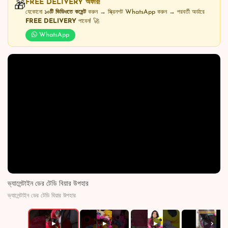
FREE DELIVERY অফার!
🎁
যেকোনো
১০টি ভিডিওতে কমেন্ট
করুন → স্ক্রিনশট WhatsApp করুন → পরবর্তী অর্ডারে
FREE DELIVERY
পাবেন! 🚀
WhatsApp
ভ্যালেন্টাইন ডের টেডি বিয়ার উপহার
ভ্যালেন্টাইন ডের টেডি বিয়ার উপহার
›
▶
▶
▶
▶