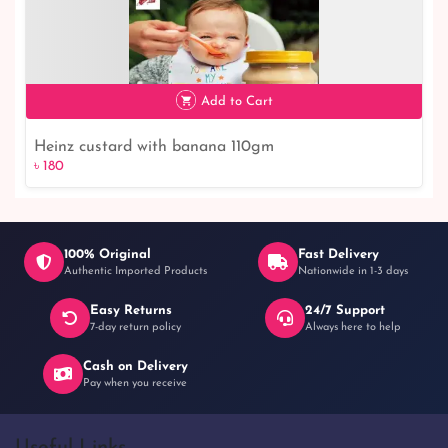
৳ 120
8% off
Add to Cart
Heinz custard with banana 110gm
৳ 180
100% Original
Fast Delivery
Authentic Imported Products
Nationwide in 1-3 days
Easy Returns
24/7 Support
৳ 180
7-day return policy
Always here to help
Cash on Delivery
Pay when you receive