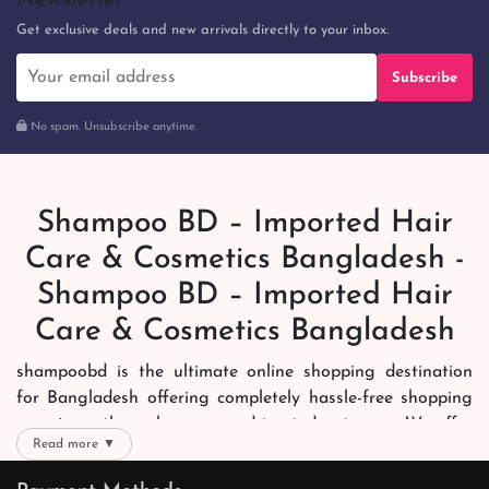
Newsletter
Get exclusive deals and new arrivals directly to your inbox.
Subscribe
No spam. Unsubscribe anytime.
Shampoo BD – Imported Hair
Care & Cosmetics Bangladesh -
Shampoo BD – Imported Hair
Care & Cosmetics Bangladesh
shampoobd is the ultimate online shopping destination
for Bangladesh offering completely hassle-free shopping
experience through secure and trusted gateways. We offer
Read more ▼
you trendy and reliable shopping with all your preferred
brands and more. Now shopping is easier, quicker and