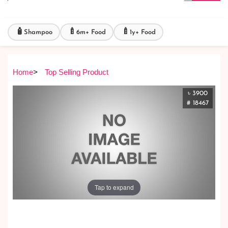
🧴
🍼
🍼
Shampoo
6m+ Food
1y+ Food
Home
>
Top Selling Product
৳ 3900
# 18467
Tap to expand