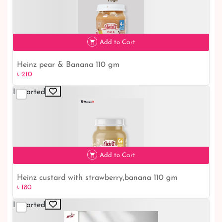
৳ 210
Add to Cart
Heinz pear & Banana 110 gm
৳ 210
Imported
৳ 210
Add to Cart
Heinz custard with strawberry,banana 110 gm
৳ 180
Imported