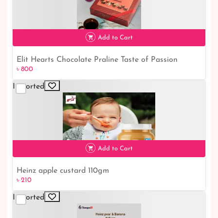
৳ 230
Add to Cart
Elit Hearts Chocolate Praline Taste of Passion
৳ 800
৳ 800
Imported
Add to Cart
Heinz apple custard 110gm
৳ 210
Imported