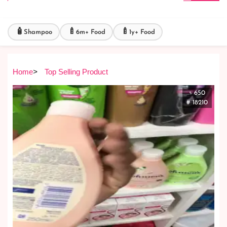
🧴
🍼
🍼
Shampoo
6m+ Food
1y+ Food
Home
>
Top Selling Product
৳ 650
# 18210