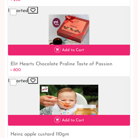
Imported
৳ 230
Add to Cart
Elit Hearts Chocolate Praline Taste of Passion
৳ 800
৳ 800
Imported
Add to Cart
Heinz apple custard 110gm