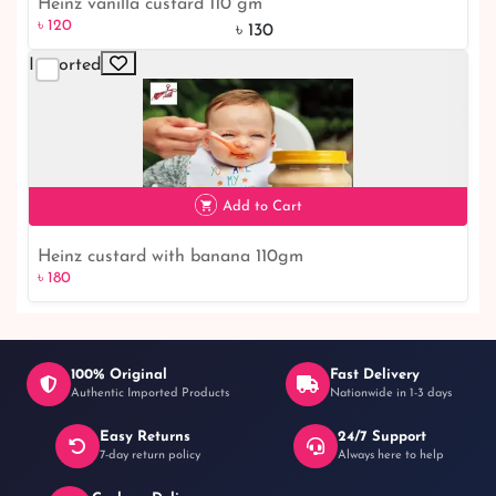
Heinz vanilla custard 110 gm
৳ 120
৳ 130
Imported
৳ 120
8% off
Add to Cart
Heinz custard with banana 110gm
৳ 180
100% Original
Fast Delivery
Authentic Imported Products
Nationwide in 1-3 days
Easy Returns
24/7 Support
৳ 180
7-day return policy
Always here to help