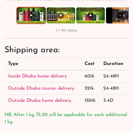
›
▶
▶
▶
▶
1 / 40 videos
Shipping area:
Type
Cost
Duration
Inside Dhaka home delivery
60tk
24-48H
Outside Dhaka courier delivery
52tk
24-48H
Outside Dhaka home delivery
150tk
3-4D
NB: After 1 kg Tk.20 will be applicable for each additional
1 kg.