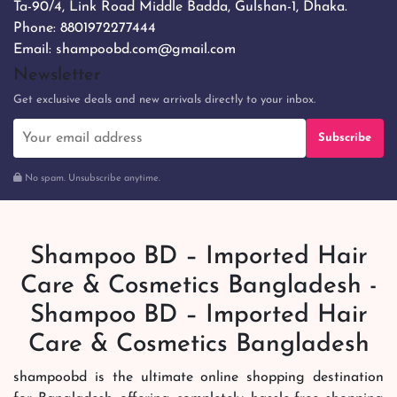
Ta-90/4, Link Road Middle Badda, Gulshan-1, Dhaka.
Phone:
8801972277444
Email:
shampoobd.com@gmail.com
Newsletter
Get exclusive deals and new arrivals directly to your inbox.
Subscribe
No spam. Unsubscribe anytime.
Shampoo BD – Imported Hair
Care & Cosmetics Bangladesh -
Shampoo BD – Imported Hair
Care & Cosmetics Bangladesh
shampoobd is the ultimate online shopping destination