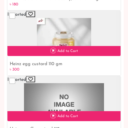
৳ 180
Imported
৳ 180
Add to Cart
Heinz egg custard 110 gm
৳ 300
Imported
৳ 300
Add to Cart