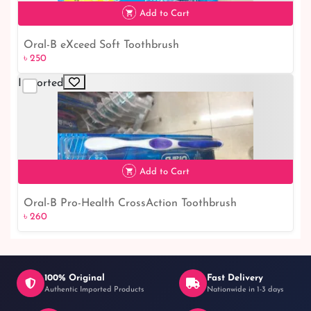
৳ 1,690
Add to Cart
Oral-B eXceed Soft Toothbrush
৳ 250
৳ 250
Imported
Add to Cart
Oral-B Pro-Health CrossAction Toothbrush
৳ 260
৳ 260
100% Original
Fast Delivery
Authentic Imported Products
Nationwide in 1-3 days