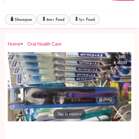
🧴
🍼
🍼
Shampoo
6m+ Food
1y+ Food
Home
>
Oral Health Care
৳ 280
# 18225
Tap to expand