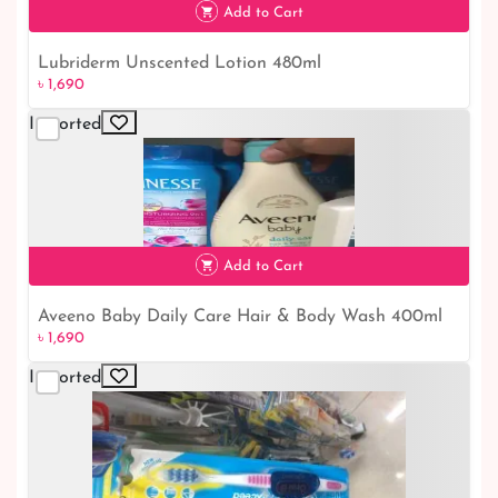
Add to Cart
Lubriderm Unscented Lotion 480ml
৳ 1,690
Imported
৳ 1,690
Add to Cart
Aveeno Baby Daily Care Hair & Body Wash 400ml
৳ 1,690
Imported