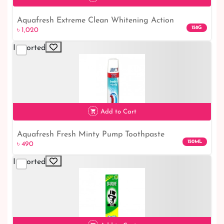
Aquafresh Extreme Clean Whitening Action
৳ 1,020
158G
৳ 1,020
Toothpaste 2pk
Imported
Add to Cart
Aquafresh Fresh Minty Pump Toothpaste
৳ 490
150ML
৳ 490
Imported