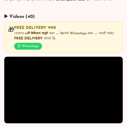
▶️ Videos (40)
FREE DELIVERY অফার!
🎁
যেকোনো
১০টি ভিডিওতে কমেন্ট
করুন → স্ক্রিনশট WhatsApp করুন → পরবর্তী অর্ডারে
FREE DELIVERY
পাবেন! 🚀
WhatsApp