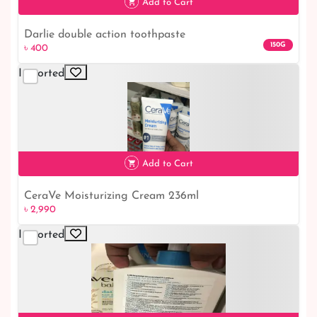
Add to Cart
Darlie double action toothpaste
৳ 400
150G
৳ 400
Imported
Add to Cart
CeraVe Moisturizing Cream 236ml
৳ 2,990
Imported
৳ 2,990