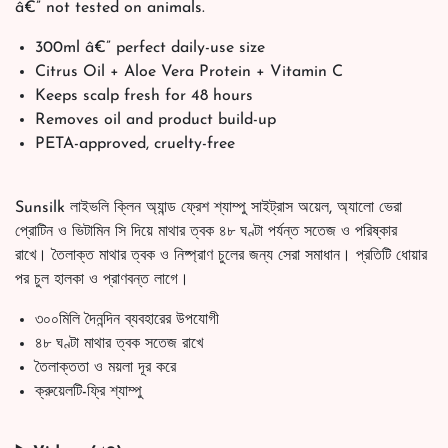
â€” not tested on animals.
300ml â€” perfect daily-use size
Citrus Oil + Aloe Vera Protein + Vitamin C
Keeps scalp fresh for 48 hours
Removes oil and product build-up
PETA-approved, cruelty-free
Sunsilk লাইভলি ক্লিন অ্যান্ড ফ্রেশ শ্যাম্পু সাইট্রাস অয়েল, অ্যালো ভেরা
প্রোটিন ও ভিটামিন সি দিয়ে মাথার ত্বক ৪৮ ঘণ্টা পর্যন্ত সতেজ ও পরিষ্কার
রাখে। তৈলাক্ত মাথার ত্বক ও নিষ্প্রাণ চুলের জন্য সেরা সমাধান। প্রতিটি ধোয়ার
পর চুল হালকা ও প্রাণবন্ত লাগে।
৩০০মিলি দৈনন্দিন ব্যবহারের উপযোগী
৪৮ ঘণ্টা মাথার ত্বক সতেজ রাখে
তৈলাক্ততা ও ময়লা দূর করে
ক্রুয়েলটি-ফ্রি শ্যাম্পু