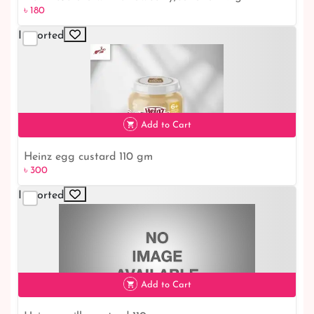
৳ 180
Imported
৳ 180
Add to Cart
Heinz egg custard 110 gm
৳ 300
Imported
৳ 300
Add to Cart