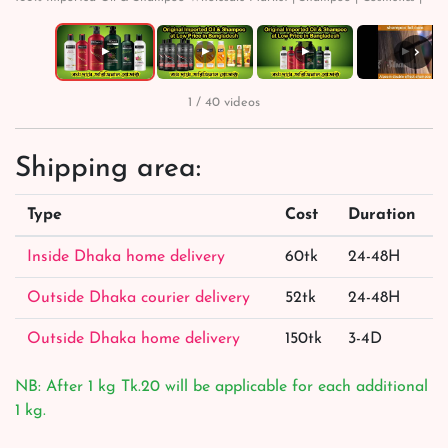
›
▶
▶
▶
▶
1 / 40 videos
Shipping area:
Type
Cost
Duration
Inside Dhaka home delivery
60tk
24-48H
Outside Dhaka courier delivery
52tk
24-48H
Outside Dhaka home delivery
150tk
3-4D
NB: After 1 kg Tk.20 will be applicable for each additional
1 kg.