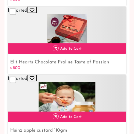
Imported
৳ 230
Add to Cart
Elit Hearts Chocolate Praline Taste of Passion
৳ 800
৳ 800
Imported
Add to Cart
Heinz apple custard 110gm