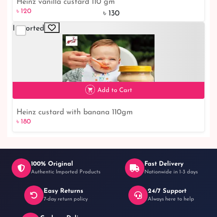
Heinz vanilla custard 110 gm
৳ 120
৳ 130
Imported
৳ 120
8% off
Add to Cart
Heinz custard with banana 110gm
৳ 180
100% Original
Fast Delivery
Authentic Imported Products
Nationwide in 1-3 days
Easy Returns
24/7 Support
৳ 180
7-day return policy
Always here to help