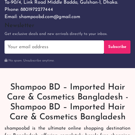
Ta-90/4, Link Road Middle Badda, Gulshan-1, Dhaka.
Phone:
8801972277444
Email:
shampoobd.com@gmail.com
Newsletter
Get exclusive deals and new arrivals directly to your inbox.
Subscribe
No spam. Unsubscribe anytime.
Shampoo BD – Imported Hair
Care & Cosmetics Bangladesh -
Shampoo BD – Imported Hair
Care & Cosmetics Bangladesh
shampoobd is the ultimate online shopping destination