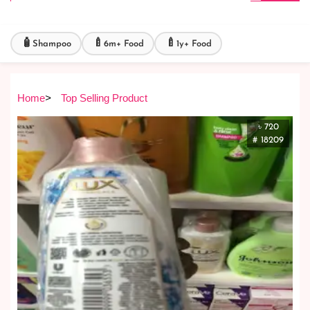
🧴
🍼
🍼
Shampoo
6m+ Food
1y+ Food
Home
>
Top Selling Product
৳ 720
# 18209