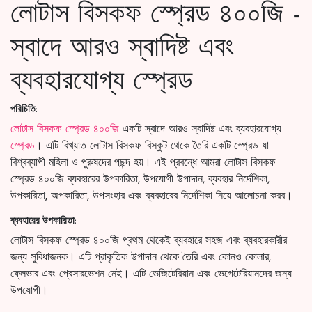
লোটাস বিসকফ স্প্রেড ৪০০জি -
স্বাদে আরও স্বাদিষ্ট এবং
ব্যবহারযোগ্য স্প্রেড
পরিচিতি:
লোটাস বিসকফ স্প্রেড ৪০০জি
একটি স্বাদে আরও স্বাদিষ্ট এবং ব্যবহারযোগ্য
স্প্রেড
। এটি বিখ্যাত লোটাস বিসকফ বিস্কুট থেকে তৈরি একটি স্প্রেড যা
বিশ্বব্যাপী মহিলা ও পুরুষদের পছন্দ হয়। এই প্রবন্ধে আমরা লোটাস বিসকফ
স্প্রেড ৪০০জি ব্যবহারের উপকারিতা, উপযোগী উপাদান, ব্যবহার নির্দেশিকা,
উপকারিতা, অপকারিতা, উপসংহার এবং ব্যবহারের নির্দেশিকা নিয়ে আলোচনা করব।
ব্যবহারের উপকারিতা:
লোটাস বিসকফ স্প্রেড ৪০০জি প্রথম থেকেই ব্যবহারে সহজ এবং ব্যবহারকারীর
জন্য সুবিধাজনক। এটি প্রাকৃতিক উপাদান থেকে তৈরি এবং কোনও কোলার,
ফ্লেভার এবং প্রেসারভেশন নেই। এটি ভেজিটেরিয়ান এবং ভেগেটেরিয়ানদের জন্য
উপযোগী।