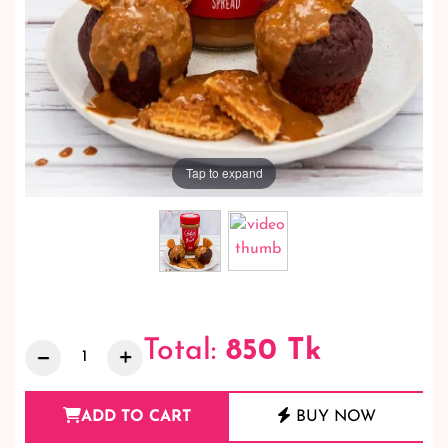
Tap to expand
Total:
850
Tk
ADD TO CART
BUY NOW