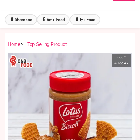
🧴
🍼
🍼
Shampoo
6m+ Food
1y+ Food
Home
>
Top Selling Product
৳ 850
# 16343