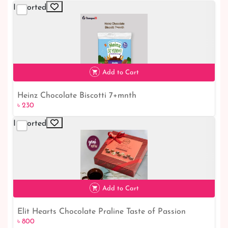
Imported
Add to Cart
Heinz Chocolate Biscotti 7+mnth
৳ 230
Imported
৳ 230
Add to Cart
Elit Hearts Chocolate Praline Taste of Passion
৳ 800
৳ 800