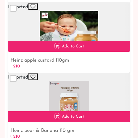
Imported
Add to Cart
Heinz apple custard 110gm
৳ 210
Imported
৳ 210
Add to Cart
Heinz pear & Banana 110 gm
৳ 210