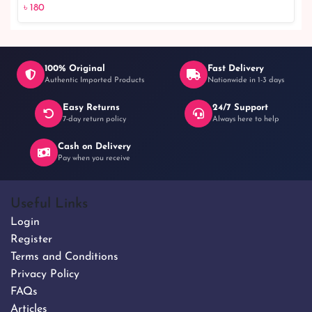
৳ 180
100% Original
Fast Delivery
Authentic Imported Products
Nationwide in 1-3 days
Easy Returns
24/7 Support
৳ 180
7-day return policy
Always here to help
Cash on Delivery
Pay when you receive
Useful Links
Login
Register
Terms and Conditions
Privacy Policy
FAQs
Articles