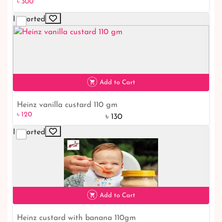
৳ 300
Imported
৳ 300
Add to Cart
Heinz vanilla custard 110 gm
৳ 120
৳ 130
Imported
৳ 120
8% off
Add to Cart
Heinz custard with banana 110gm