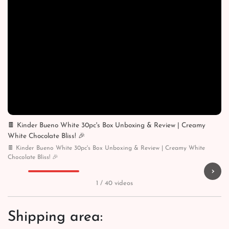
🍫 Kinder Bueno White 30pc's Box Unboxing & Review | Creamy
White Chocolate Bliss! 🎉
🍫 Kinder Bueno White 30pc's Box Unboxing & Review | Creamy White
Chocolate Bliss! 🎉
›
▶
▶
▶
▶
1 / 40 videos
Shipping area: