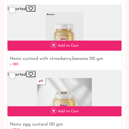
Imported
৳ 210
Add to Cart
Heinz custard with strawberry,banana 110 gm
৳ 180
Imported
৳ 180
Add to Cart
Heinz egg custard 110 gm