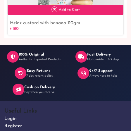
৳ 120
8% off
Add to Cart
Heinz custard with banana 110gm
৳ 180
100% Original
Fast Delivery
Authentic Imported Products
Nationwide in 1-3 days
Easy Returns
24/7 Support
৳ 180
7-day return policy
Always here to help
Cash on Delivery
Pay when you receive
Useful Links
Login
Register