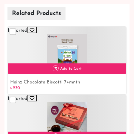
Related Products
Imported
Add to Cart
Heinz Chocolate Biscotti 7+mnth
৳ 230
Imported
৳ 230