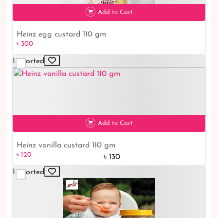
৳ 180
Add to Cart
Heinz egg custard 110 gm
৳ 300
Imported
৳ 300
Add to Cart
Heinz vanilla custard 110 gm
৳ 120
৳ 130
Imported