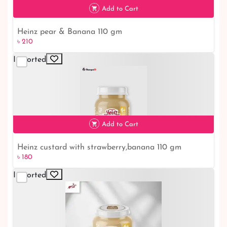
৳ 210
Add to Cart
Heinz pear & Banana 110 gm
৳ 210
Imported
৳ 210
Add to Cart
Heinz custard with strawberry,banana 110 gm
৳ 180
Imported