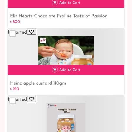
Add to Cart
Elit Hearts Chocolate Praline Taste of Passion
৳ 800
৳ 800
Imported
Add to Cart
Heinz apple custard 110gm
৳ 210
Imported