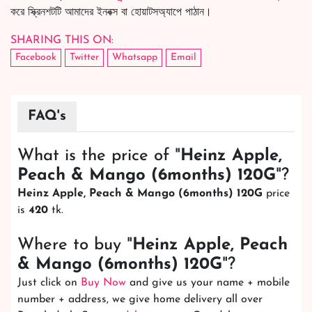
করে স্ক্রিনশটটি আমাদের ইনবক্স বা হোয়াটসঅ্যাপে পাঠান।
SHARING THIS ON:
Facebook
Twitter
Whatsapp
Email
FAQ's
What is the price of "
Heinz Apple,
Peach & Mango (6months) 120G
"?
Heinz Apple, Peach & Mango (6months) 120G
price
is
420
tk.
Where to buy "
Heinz Apple, Peach
& Mango (6months) 120G
"?
Just click on
Buy Now
and give us your name + mobile
number + address, we give home delivery all over