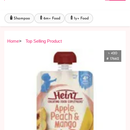
🧴
🍼
🍼
Shampoo
6m+ Food
1y+ Food
Home
>
Top Selling Product
৳ 420
# 17662