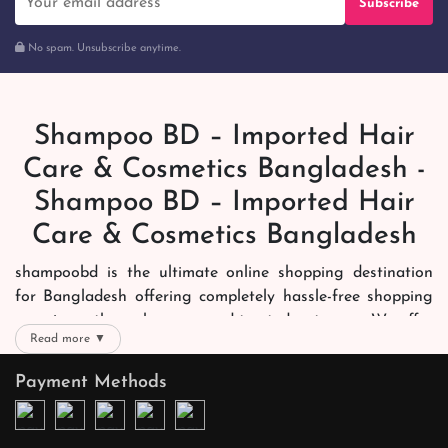
Subscribe
No spam. Unsubscribe anytime.
Shampoo BD – Imported Hair
Care & Cosmetics Bangladesh -
Shampoo BD – Imported Hair
Care & Cosmetics Bangladesh
shampoobd is the ultimate online shopping destination
for Bangladesh offering completely hassle-free shopping
experience through secure and trusted gateways. We offer
Read more ▼
you trendy and reliable shopping with all your preferred
brands and more. Now shopping is easier, quicker and
Payment Methods
always joyous. We help you mark the exact choice here.
We offer our customers with memorable online shopping