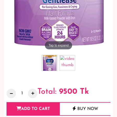
Tap to expand
Total:
9500
Tk
ADD TO CART
BUY NOW