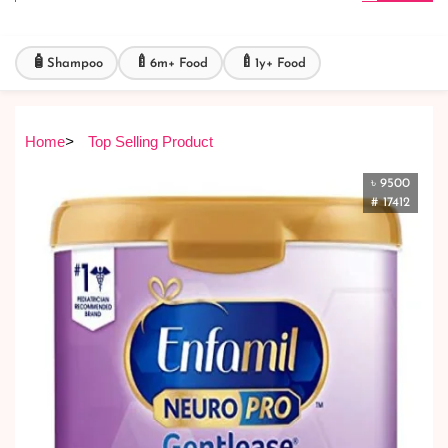
🧴
🍼
🍼
Shampoo
6m+ Food
1y+ Food
Home
>
Top Selling Product
৳ 9500
# 17412