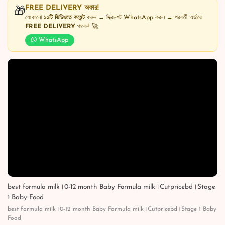
FREE DELIVERY অফার!
🎁
যেকোনো
১০টি ভিডিওতে কমেন্ট
করুন → স্ক্রিনশট WhatsApp করুন → পরবর্তী অর্ডারে
FREE DELIVERY
পাবেন! 🚀
WhatsApp
best formula milk।0-12 month Baby Formula milk।Cutpricebd।Stage
1 Baby Food
best formula milk।0-12 month Baby Formula milk।Cutpricebd।Stage 1 Baby
Food