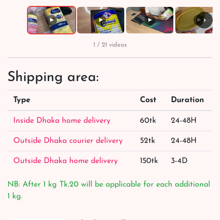
›
▶
▶
▶
▶
1 / 21 videos
Shipping area:
Type
Cost
Duration
Inside Dhaka home delivery
60tk
24-48H
Outside Dhaka courier delivery
52tk
24-48H
Outside Dhaka home delivery
150tk
3-4D
NB: After 1 kg Tk.20 will be applicable for each additional
1 kg.