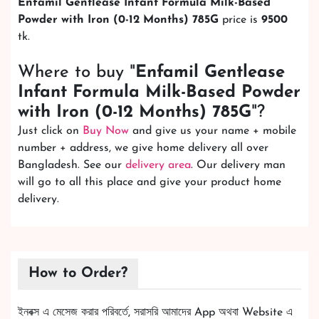
Enfamil Gentlease Infant Formula Milk-Based
Powder with Iron (0-12 Months) 785G
price is
9500
tk.
Where to buy "
Enfamil Gentlease
Infant Formula Milk-Based Powder
with Iron (0-12 Months) 785G
"?
Just click on
Buy Now
and give us your name + mobile
number + address, we give home delivery all over
Bangladesh. See our
delivery area
. Our delivery man
will go to all this place and give your product home
delivery.
How to Order?
ইনবক্স এ মেসেজ করার পরিবর্তে, সরাসরি আমাদের App অথবা Website এ