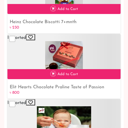
Add to Cart
Heinz Chocolate Biscotti 7+mnth
৳ 230
Imported
৳ 230
Add to Cart
Elit Hearts Chocolate Praline Taste of Passion
৳ 800
৳ 800
Imported