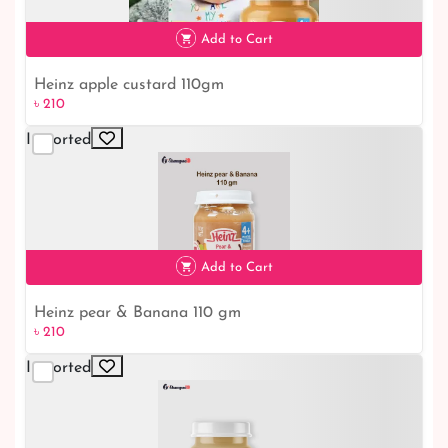
Add to Cart
Heinz apple custard 110gm
৳ 210
Imported
৳ 210
Add to Cart
Heinz pear & Banana 110 gm
৳ 210
Imported