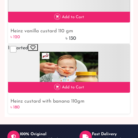
৳ 300
Add to Cart
Heinz vanilla custard 110 gm
৳ 120
৳ 130
Imported
৳ 120
8% off
Add to Cart
Heinz custard with banana 110gm
৳ 180
100% Original
Fast Delivery