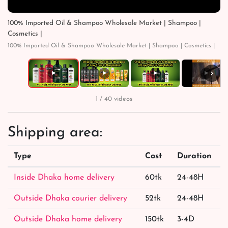
100% Imported Oil & Shampoo Wholesale Market | Shampoo |
Cosmetics |
100% Imported Oil & Shampoo Wholesale Market | Shampoo | Cosmetics |
›
▶
▶
▶
▶
1 / 40 videos
Shipping area:
Type
Cost
Duration
Inside Dhaka home delivery
60tk
24-48H
Outside Dhaka courier delivery
52tk
24-48H
Outside Dhaka home delivery
150tk
3-4D