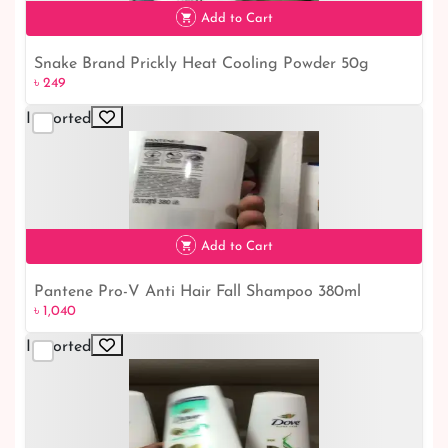
৳ 690
Add to Cart
Snake Brand Prickly Heat Cooling Powder 50g
৳ 249
Imported
৳ 249
Add to Cart
Pantene Pro-V Anti Hair Fall Shampoo 380ml
৳ 1,040
Imported