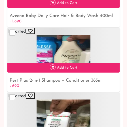
Add to Cart
Aveeno Baby Daily Care Hair & Body Wash 400ml
৳ 1,690
Imported
৳ 1,690
Add to Cart
Pert Plus 2-in-1 Shampoo + Conditioner 383ml
৳ 690
Imported