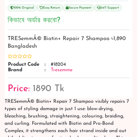
100% Original
Easy Return
Secure Payment
24/7 Support
কিভাবে অর্ডার করবো?
TRESemmÃ© Biotin+ Repair 7 Shampoo ৳1,890
Bangladesh
Product Code
:
#18204
Brand
:
Tresemme
Price:
1890 Tk
TRESemmÃ© Biotin+ Repair 7 Shampoo visibly repairs 7
types of styling damage in just 1 use: blow-drying,
bleaching, brushing, straightening, colouring, braiding,
and curling. Formulated with Biotin and Pro-Bond
Complex, it strengthens each hair strand inside and out