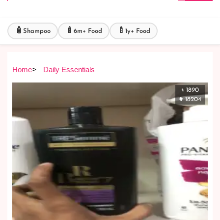
🧴
🍼
🍼
Shampoo
6m+ Food
1y+ Food
Home
>
Daily Essentials
৳ 1890
# 18204