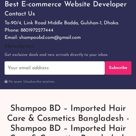
Best E-commerce Website Developer
Contact Us
Ta-90/4, Link Road Middle Badda, Gulshan-1, Dhaka.
Phone:
8801972277444
Email:
shampoobd.com@gmail.com
Newsletter
Get exclusive deals and new arrivals directly to your inbox.
Subscribe
No spam. Unsubscribe anytime.
Shampoo BD – Imported Hair
Care & Cosmetics Bangladesh -
Shampoo BD – Imported Hair