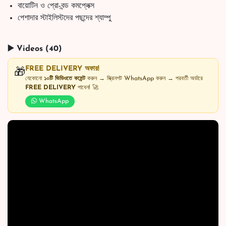
বায়োটিন ও প্রো-বন্ড কমপ্লেক্স
পেশাদার স্টাইলিস্টদের পছন্দের শ্যাম্পু
▶️ Videos (40)
FREE DELIVERY অফার!
🎁
যেকোনো
১০টি ভিডিওতে কমেন্ট
করুন → স্ক্রিনশট WhatsApp করুন → পরবর্তী অর্ডারে
FREE DELIVERY
পাবেন! 🚀
WhatsApp