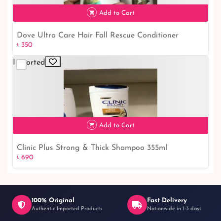
৳ 1,040
Add to Cart
Dove Ultra Care Hair Fall Rescue Conditioner
৳ 350
Imported
৳ 350
Add to Cart
Clinic Plus Strong & Thick Shampoo 355ml
৳ 690
100% Original
Fast Delivery
Authentic Imported Products
Nationwide in 1-3 days