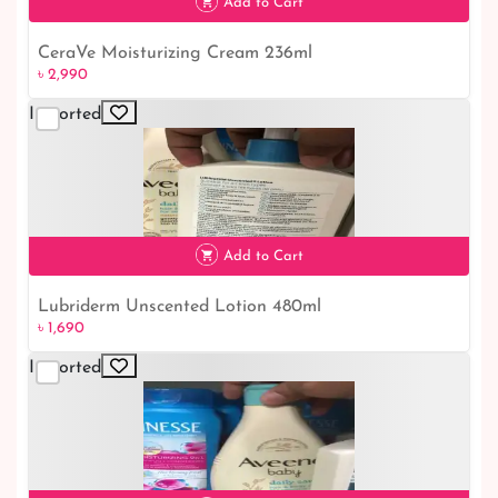
Add to Cart
CeraVe Moisturizing Cream 236ml
৳ 2,990
Imported
৳ 2,990
Add to Cart
Lubriderm Unscented Lotion 480ml
৳ 1,690
Imported
৳ 1,690