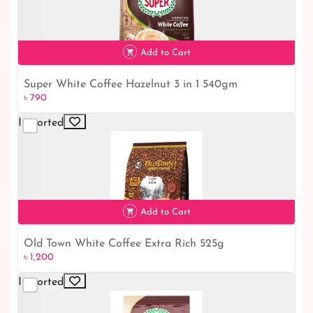
Add to Cart
Super White Coffee Hazelnut 3 in 1 540gm
৳ 790
৳ 790
Imported
Add to Cart
Old Town White Coffee Extra Rich 525g
৳ 1,200
৳ 1,200
Imported