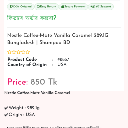
100% Original
Easy Return
Secure Payment
24/7 Support
কিভাবে অর্ডার করবো?
Nestle Coffee-Mate Vanilla Caramel 289.1G
Bangladesh | Shampoo BD
Product Code
:
#8857
Country of Origin
:
USA
Price:
850 Tk
Nestle Coffee-Mate Vanilla Caramel
✔️Weight : 289.1g
✔️Origin : USA