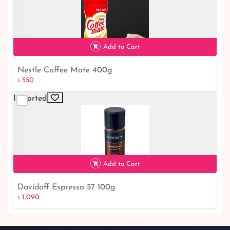
Add to Cart
Nestle Coffee Mate 400g
৳ 550
Imported
৳ 550
Add to Cart
Davidoff Espresso 57 100g
৳ 1,090
৳ 1,090