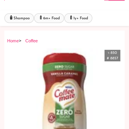
🧴
🍼
🍼
Shampoo
6m+ Food
1y+ Food
Home
>
Coffee
৳ 850
# 8857