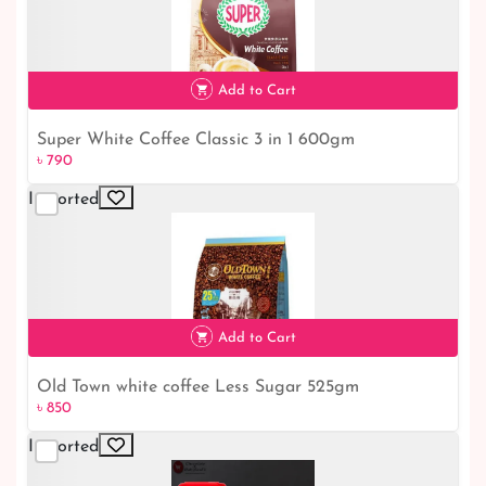
Add to Cart
Super White Coffee Classic 3 in 1 600gm
৳ 790
৳ 790
Imported
Add to Cart
Old Town white coffee Less Sugar 525gm
৳ 850
৳ 850
Imported