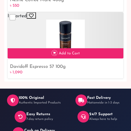
৳ 550
Imported
৳ 550
Add to Cart
Davidoff Espresso 57 100g
৳ 1,090
৳ 1,090
100% Original
Fast Delivery
Authentic Imported Products
Nationwide in 1-3 days
Easy Returns
24/7 Support
7-day return policy
Always here to help
Cash on Delivery