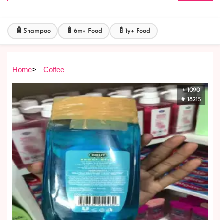
🧴
🍼
🍼
Shampoo
6m+ Food
1y+ Food
Home
>
Coffee
৳ 1090
# 18215