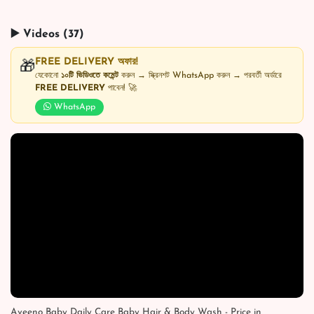
▶️ Videos (37)
FREE DELIVERY অফার!
🎁
যেকোনো
১০টি ভিডিওতে কমেন্ট
করুন → স্ক্রিনশট WhatsApp করুন → পরবর্তী অর্ডারে
FREE DELIVERY
পাবেন! 🚀
WhatsApp
Aveeno Baby Daily Care Baby Hair & Body Wash - Price in