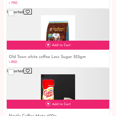
৳ 790
৳ 790
Imported
Add to Cart
Old Town white coffee Less Sugar 525gm
৳ 850
৳ 850
Imported
Add to Cart
Nestle Coffee Mate 400g