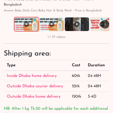
Bangladesh
Aveeno Baby Daily Care Baby Hair & Body Wash - Price in Bangladesh
›
▶
▶
▶
▶
1 / 37 videos
Shipping area:
Type
Cost
Duration
Inside Dhaka home delivery
60tk
24-48H
Outside Dhaka courier delivery
52tk
24-48H
Outside Dhaka home delivery
150tk
3-4D
NB: After 1 kg Tk.20 will be applicable for each additional