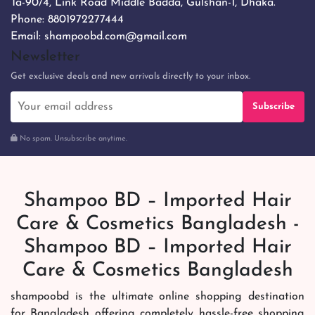
Ta-90/4, Link Road Middle Badda, Gulshan-1, Dhaka.
Phone:
8801972277444
Email:
shampoobd.com@gmail.com
Newsletter
Get exclusive deals and new arrivals directly to your inbox.
Subscribe
No spam. Unsubscribe anytime.
Shampoo BD – Imported Hair
Care & Cosmetics Bangladesh -
Shampoo BD – Imported Hair
Care & Cosmetics Bangladesh
shampoobd is the ultimate online shopping destination
for Bangladesh offering completely hassle-free shopping