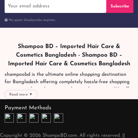
Subscribe
No spam. Unsubscribe anytime.
Shampoo BD – Imported Hair Care &
Cosmetics Bangladesh - Shampoo BD –
Imported Hair Care & Cosmetics Bangladesh
shampoobd is the ultimate online shopping destination
for Bangladesh offering completely hassle-free shopping
experience through secure and trusted gateways. We offer
Read more ▼
you trendy and reliable shopping with all your preferred
brands and more. Now shopping is easier, quicker and
Payment Methods
always joyous. We help you mark the exact choice here.
We offer our customers with memorable online shopping
experience. Our dedicated shampoobd quality assurance
Copyright © 2026 ShampoBD.com. All rights reserved. ||