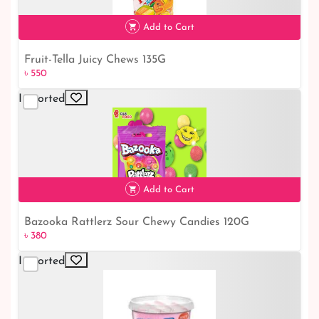
Add to Cart
Fruit-Tella Juicy Chews 135G
৳ 550
৳ 550
Imported
Add to Cart
Bazooka Rattlerz Sour Chewy Candies 120G
৳ 380
৳ 380
Imported