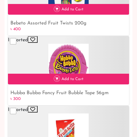
Add to Cart
Bebeto Assorted Fruit Twists 200g
৳ 400
৳ 400
Imported
Add to Cart
Hubba Bubba Fancy Fruit Bubble Tape 56gm
৳ 300
৳ 300
Imported