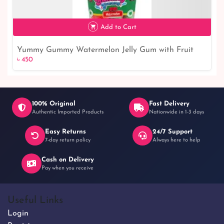
Add to Cart
Yummy Gummy Watermelon Jelly Gum with Fruit
৳ 450
৳ 450
Juice 160G
100% Original
Fast Delivery
Authentic Imported Products
Nationwide in 1-3 days
Easy Returns
24/7 Support
7-day return policy
Always here to help
Cash on Delivery
Pay when you receive
Useful Links
Login