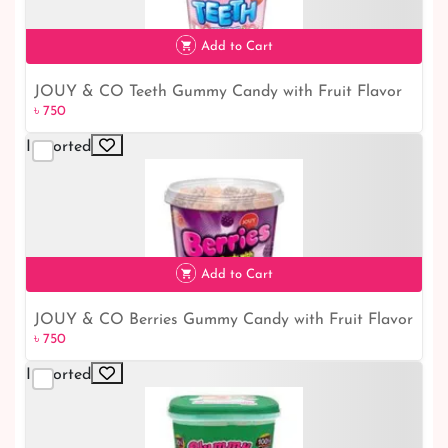
Add to Cart
JOUY & CO Teeth Gummy Candy with Fruit Flavor
৳ 750
৳ 750
225G
Imported
Add to Cart
JOUY & CO Berries Gummy Candy with Fruit Flavor
৳ 750
৳ 750
225G
Imported