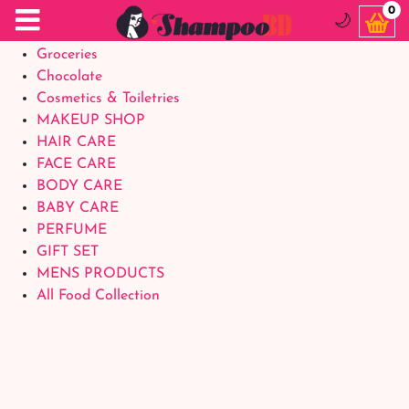
Food Supplements
0
🌙
Baby Foods
Groceries
Chocolate
Cosmetics & Toiletries
MAKEUP SHOP
HAIR CARE
FACE CARE
BODY CARE
BABY CARE
PERFUME
GIFT SET
MENS PRODUCTS
All Food Collection
Login Account
Welcome Back