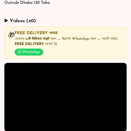
Outside Dhaka 130 Taka
▶️ Videos (40)
FREE DELIVERY অফার!
🎁
যেকোনো
১০টি ভিডিওতে কমেন্ট
করুন → স্ক্রিনশট WhatsApp করুন → পরবর্তী অর্ডারে
FREE DELIVERY
পাবেন! 🚀
WhatsApp