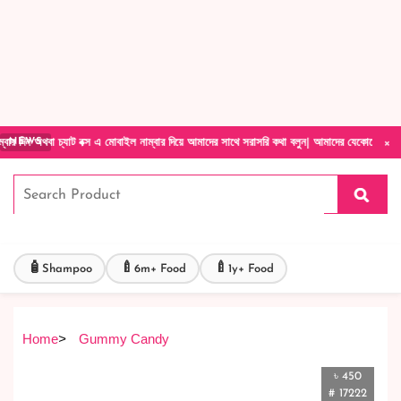
Forget Your Password?
Login Account
Create Account
×
্যাট বক্স এ মোবাইল নাম্বার দিয়ে আমাদের সাথে সরাসরি কথা বলুন| আমাদের যেকোনো পণ্য হাতে নিয়ে 
NEWS
🧴
🍼
🍼
Shampoo
6m+ Food
1y+ Food
Home
>
Gummy Candy
৳ 450
# 17222