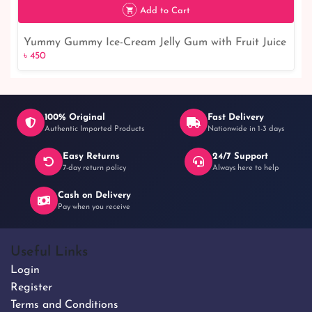
Add to Cart
Yummy Gummy Ice-Cream Jelly Gum with Fruit Juice
৳ 450
৳ 450
160G
100% Original
Fast Delivery
Authentic Imported Products
Nationwide in 1-3 days
Easy Returns
24/7 Support
7-day return policy
Always here to help
Cash on Delivery
Pay when you receive
Useful Links
Login
Register
Terms and Conditions