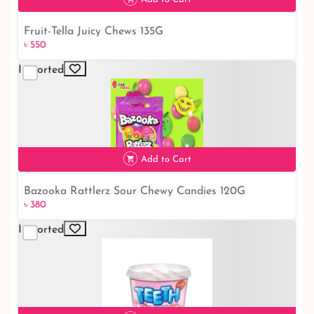
Fruit-Tella Juicy Chews 135G
৳ 550
৳ 550
Imported
Add to Cart
Bazooka Rattlerz Sour Chewy Candies 120G
৳ 380
৳ 380
Imported