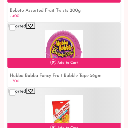
Bebeto Assorted Fruit Twists 200g
৳ 400
৳ 400
Imported
Add to Cart
Hubba Bubba Fancy Fruit Bubble Tape 56gm
৳ 300
৳ 300
Imported
Add to Cart