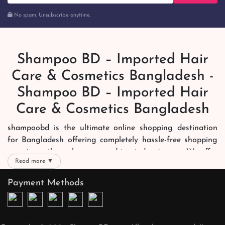
No spam. Unsubscribe anytime.
Shampoo BD – Imported Hair
Care & Cosmetics Bangladesh -
Shampoo BD – Imported Hair
Care & Cosmetics Bangladesh
shampoobd is the ultimate online shopping destination
for Bangladesh offering completely hassle-free shopping
experience through secure and trusted gateways. We offer
Read more ▼
you trendy and reliable shopping with all your preferred
brands and more. Now shopping is easier, quicker and
Payment Methods
always joyous. We help you mark the exact choice here.
We offer our customers with memorable online shopping
experience. Our dedicated shampoobd quality assurance