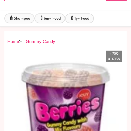
🧴
🍼
🍼
Shampoo
6m+ Food
1y+ Food
Home
>
Gummy Candy
৳ 750
# 17138