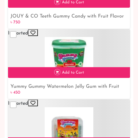
Add to Cart
JOUY & CO Teeth Gummy Candy with Fruit Flavor
৳ 750
৳ 750
225G
Imported
Add to Cart
Yummy Gummy Watermelon Jelly Gum with Fruit
৳ 450
৳ 450
Juice 160G
Imported