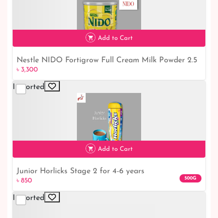
৳ 850
Add to Cart
Nestle NIDO Fortigrow Full Cream Milk Powder 2.5
৳ 3,300
Kg TIN
Imported
৳ 3,300
Add to Cart
Junior Horlicks Stage 2 for 4-6 years
500G
৳ 850
Imported