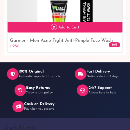
৳ 1,990
Add to Cart
Garnier - Men Acno Fight Anti-Pimple Face Wash -
50G
৳ 250
50gm
100% Original
Fast Delivery
Authentic Imported Products
Nationwide in 1-3 days
Easy Returns
24/7 Support
৳ 250
7-day return policy
Always here to help
Cash on Delivery
Pay when you receive
Useful Links