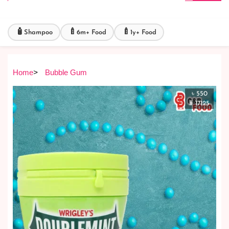
🧴
🍼
🍼
Shampoo
6m+ Food
1y+ Food
Home
>
Bubble Gum
৳ 550
# 17125