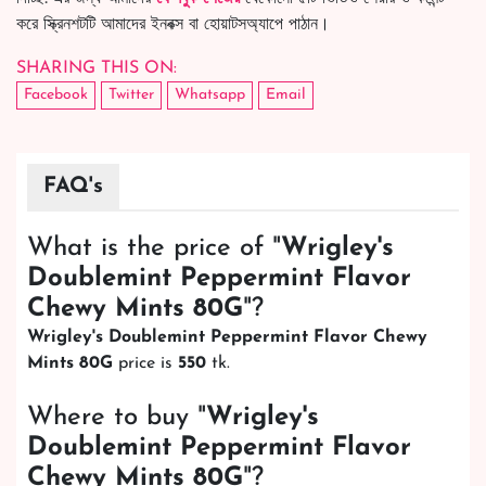
করে স্ক্রিনশটটি আমাদের ইনবক্স বা হোয়াটসঅ্যাপে পাঠান।
SHARING THIS ON:
Facebook
Twitter
Whatsapp
Email
FAQ's
What is the price of "
Wrigley's
Doublemint Peppermint Flavor
Chewy Mints 80G
"?
Wrigley's Doublemint Peppermint Flavor Chewy
Mints 80G
price is
550
tk.
Where to buy "
Wrigley's
Doublemint Peppermint Flavor
Chewy Mints 80G
"?