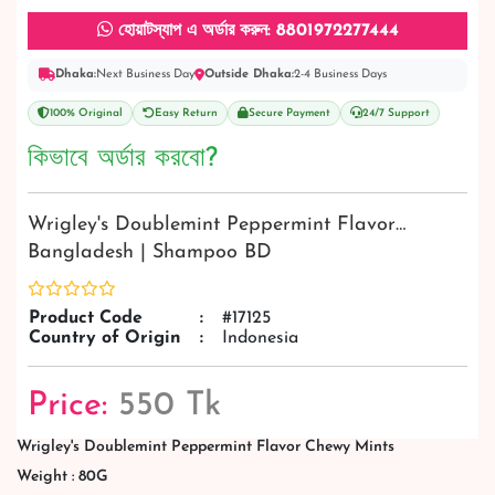
হোয়াটস্যাপ এ অর্ডার করুন: 8801972277444
Dhaka:
Next Business Day
Outside Dhaka:
2-4 Business Days
100% Original
Easy Return
Secure Payment
24/7 Support
কিভাবে অর্ডার করবো?
Wrigley's Doublemint Peppermint Flavor…
Bangladesh | Shampoo BD
Product Code
:
#17125
Country of Origin
:
Indonesia
Price:
550 Tk
Wrigley's Doublemint Peppermint Flavor Chewy Mints
Weight : 80G