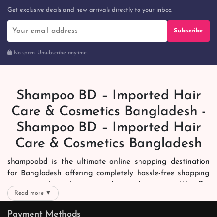
Get exclusive deals and new arrivals directly to your inbox.
Subscribe
No spam. Unsubscribe anytime.
Shampoo BD – Imported Hair
Care & Cosmetics Bangladesh -
Shampoo BD – Imported Hair
Care & Cosmetics Bangladesh
shampoobd is the ultimate online shopping destination
for Bangladesh offering completely hassle-free shopping
experience through secure and trusted gateways. We offer
Read more ▼
you trendy and reliable shopping with all your preferred
brands and more. Now shopping is easier, quicker and
Payment Methods