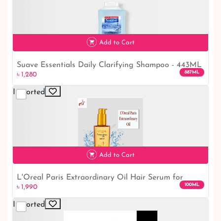
৳ 850
Add to Cart
Suave Essentials Daily Clarifying Shampoo - 443ML
৳ 1,280
887ML
৳ 1,280
Imported
Add to Cart
L'Oreal Paris Extraordinary Oil Hair Serum for
100ML
৳ 1,990
Women and Men, 100 ml
Imported