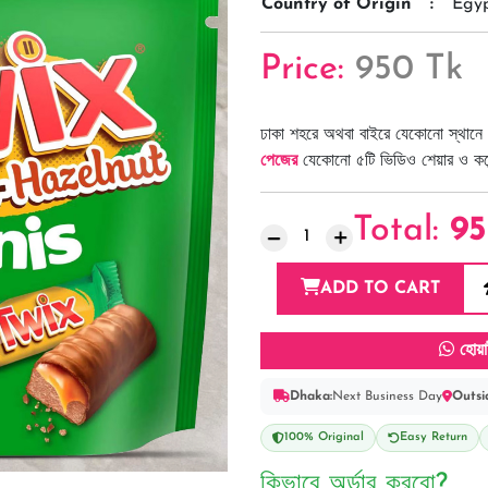
Country of Origin
:
Egy
Price:
950 Tk
ঢাকা শহরে অথবা বাইরে যেকোনো স্থানে 
পেজের
যেকোনো ৫টি ভিডিও শেয়ার ও কমেন্
Total:
9
ADD TO CART
হোয়া
Dhaka:
Next Business Day
Outsi
100% Original
Easy Return
কিভাবে অর্ডার করবো?