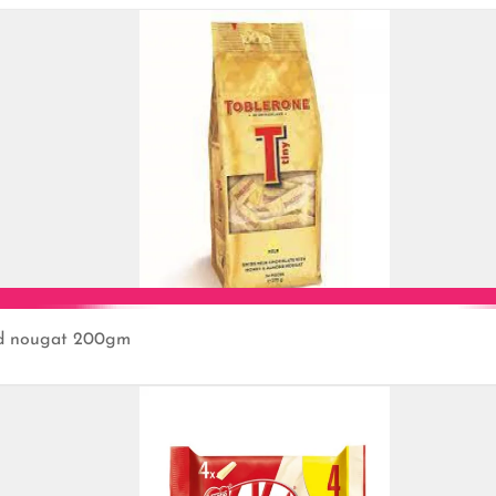
ond nougat 200gm
Add to Cart