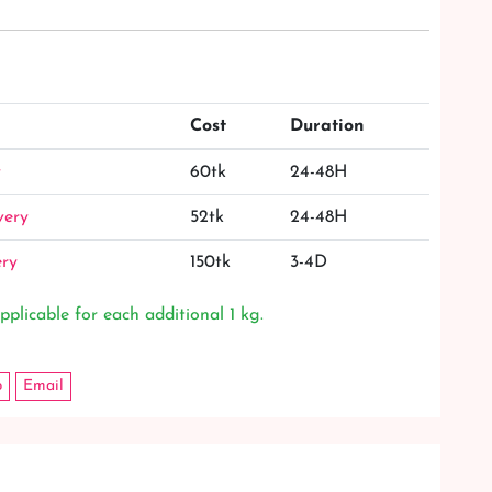
Cost
Duration
y
60tk
24-48H
very
52tk
24-48H
ery
150tk
3-4D
pplicable for each additional 1 kg.
p
Email