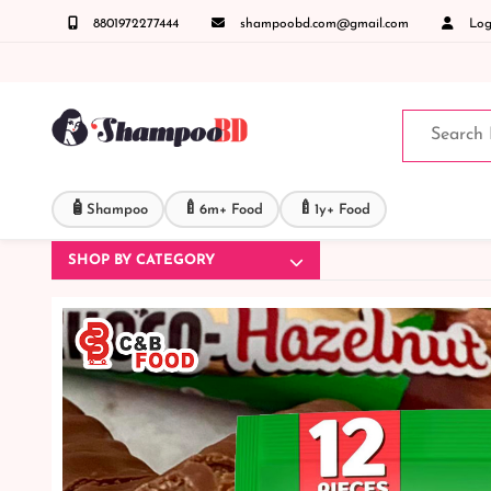
8801972277444
shampoobd.com@gmail.com
Logi
ঞাসায় কল করুনঃ ( IMO + Whatsapp ) +8801972277444 সহজে অর্ডার করতে প্রোডাক্ট পেজে আপনার ম
🧴
🍼
🍼
Shampoo
6m+ Food
1y+ Food
SHOP BY CATEGORY