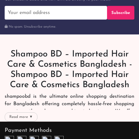
Subscribe
No spam. Unsubscribe anytime.
Shampoo BD – Imported Hair
Care & Cosmetics Bangladesh -
Shampoo BD – Imported Hair
Care & Cosmetics Bangladesh
shampoobd is the ultimate online shopping destination
for Bangladesh offering completely hassle-free shopping
experience through secure and trusted gateways. We offer
Read more ▼
you trendy and reliable shopping with all your preferred
brands and more. Now shopping is easier, quicker and
Payment Methods
always joyous. We help you mark the exact choice here.