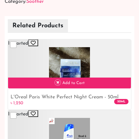
Category:
Soother
Related Products
Imported
Add to Cart
L'Oreal Paris White Perfect Night Cream - 50ml
50ML
৳ 1,250
Imported