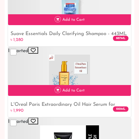
৳ 850
Add to Cart
Suave Essentials Daily Clarifying Shampoo - 443ML
৳ 1,280
887ML
৳ 1,280
Imported
Add to Cart
L'Oreal Paris Extraordinary Oil Hair Serum for
100ML
৳ 1,990
Women and Men, 100 ml
Imported