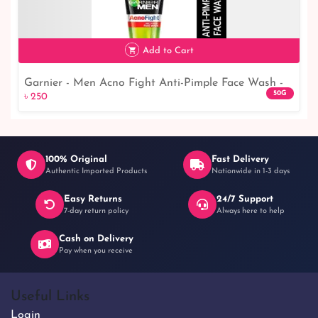
৳ 1,990
Add to Cart
Garnier - Men Acno Fight Anti-Pimple Face Wash -
50G
৳ 250
50gm
100% Original
Fast Delivery
Authentic Imported Products
Nationwide in 1-3 days
Easy Returns
24/7 Support
৳ 250
7-day return policy
Always here to help
Cash on Delivery
Pay when you receive
Useful Links
Login