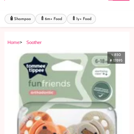
🧴
🍼
🍼
Shampoo
6m+ Food
1y+ Food
Home
>
Soother
৳ 850
# 17895