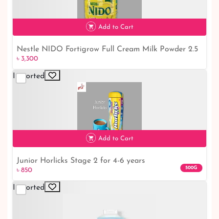
৳ 850
Add to Cart
Nestle NIDO Fortigrow Full Cream Milk Powder 2.5
৳ 3,300
Kg TIN
Imported
৳ 3,300
Add to Cart
Junior Horlicks Stage 2 for 4-6 years
500G
৳ 850
Imported