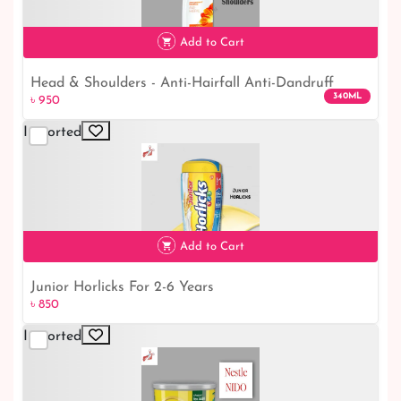
৳ 1,250
Add to Cart
Head & Shoulders - Anti-Hairfall Anti-Dandruff
340ML
৳ 950
Shampoo - 340ml
Imported
৳ 950
Add to Cart
Junior Horlicks For 2-6 Years
৳ 850
Imported