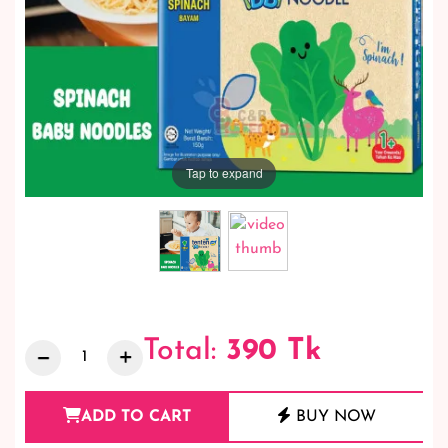
Tap to expand
Total:
390
Tk
ADD TO CART
BUY NOW