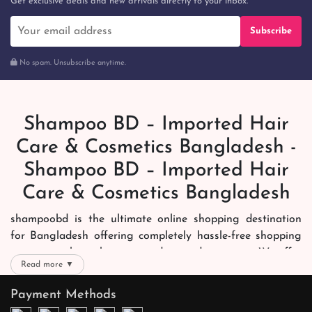
Get exclusive deals and new arrivals directly to your inbox.
Subscribe
No spam. Unsubscribe anytime.
Shampoo BD – Imported Hair
Care & Cosmetics Bangladesh -
Shampoo BD – Imported Hair
Care & Cosmetics Bangladesh
shampoobd is the ultimate online shopping destination
for Bangladesh offering completely hassle-free shopping
experience through secure and trusted gateways. We offer
Read more ▼
you trendy and reliable shopping with all your preferred
brands and more. Now shopping is easier, quicker and
Payment Methods
always joyous. We help you mark the exact choice here.