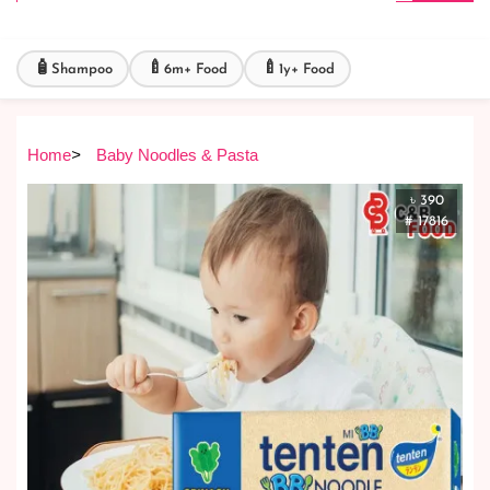
🧴
🍼
🍼
Shampoo
6m+ Food
1y+ Food
Home
>
Baby Noodles & Pasta
৳ 390
# 17816