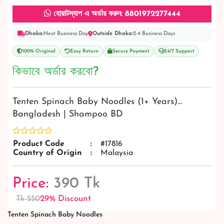
হোয়াটস্যাপ এ অর্ডার করুন: 8801972277444
Dhaka:
Next Business Day
Outside Dhaka:
2-4 Business Days
100% Original
Easy Return
Secure Payment
24/7 Support
কিভাবে অর্ডার করবো?
Tenten Spinach Baby Noodles (1+ Years)…
Bangladesh | Shampoo BD
Product Code
:
#17816
Country of Origin
:
Malaysia
Price:
390 Tk
29% Discount
Tk 550
Tenten Spinach Baby Noodles