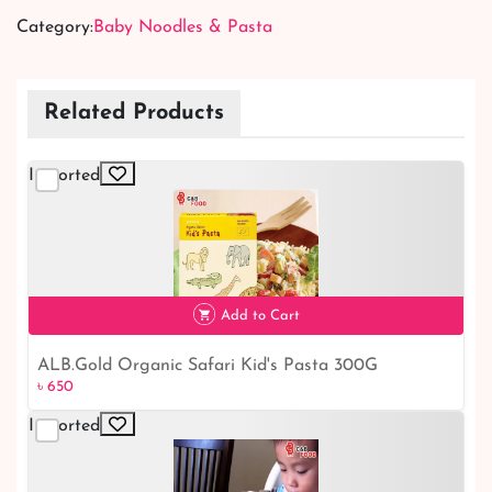
Category:
Baby Noodles & Pasta
Related Products
Imported
Add to Cart
ALB.Gold Organic Safari Kid's Pasta 300G
৳ 650
৳ 650
Imported