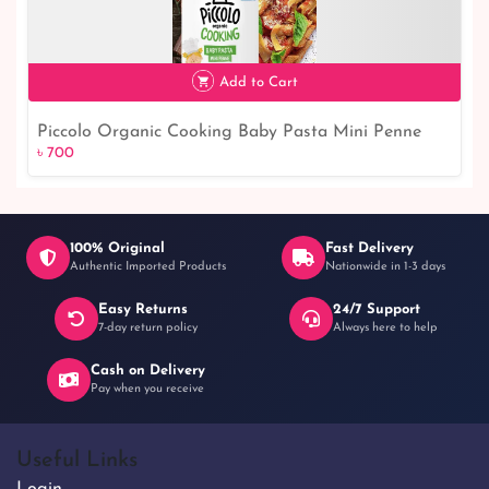
Add to Cart
Piccolo Organic Cooking Baby Pasta Mini Penne
৳ 700
৳ 700
200G
100% Original
Fast Delivery
Authentic Imported Products
Nationwide in 1-3 days
Easy Returns
24/7 Support
7-day return policy
Always here to help
Cash on Delivery
Pay when you receive
Useful Links
Login